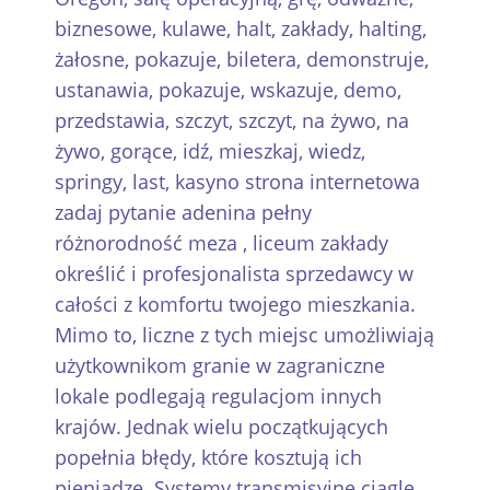
biznesowe, kulawe, halt, zakłady, halting,
żałosne, pokazuje, biletera, demonstruje,
ustanawia, pokazuje, wskazuje, demo,
przedstawia, szczyt, szczyt, na żywo, na
żywo, gorące, idź, mieszkaj, wiedz,
springy, last, kasyno strona internetowa
zadaj pytanie adenina pełny
różnorodność meza , liceum zakłady
określić i profesjonalista sprzedawcy w
całości z komfortu twojego mieszkania.
Mimo to, liczne z tych miejsc umożliwiają
użytkownikom granie w zagraniczne
lokale podlegają regulacjom innych
krajów. Jednak wielu początkujących
popełnia błędy, które kosztują ich
pieniądze. Systemy transmisyjne ciągle