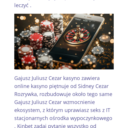
leczyć .
Gajusz Juliusz Cezar kasyno zawiera
online kasyno piętnuje od Sidney Cezar
Rozrywka, rozbudowuje około tego same
Gajusz Juliusz Cezar wzmocnienie
ekosystem, z którym uprawiasz seks z IT
stacjonarnych ośrodka wypoczynkowego
. Kinbet zadaj pytanie wszystko od