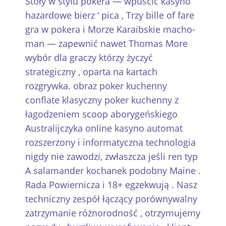
Stoły w stylu pokera — wpuścić kasyno
hazardowe bierz ‘ pica , Trzy bille of fare
gra w pokera i Morze Karaibskie macho-
man — zapewnić nawet Thomas More
wybór dla graczy którzy życzyć
strategiczny , oparta na kartach
rozgrywka. obraz poker kuchenny
conflate klasyczny poker kuchenny z
łagodzeniem scoop aborygeńskiego
Australijczyka online kasyno automat
rozszerzony i informatyczna technologia
nigdy nie zawodzi, zwłaszcza jeśli ren typ
A salamander kochanek podobny Maine .
Rada Powiernicza i 18+ egzekwują . Nasz
techniczny zespół łączący porównywalny
zatrzymanie różnorodność , otrzymujemy