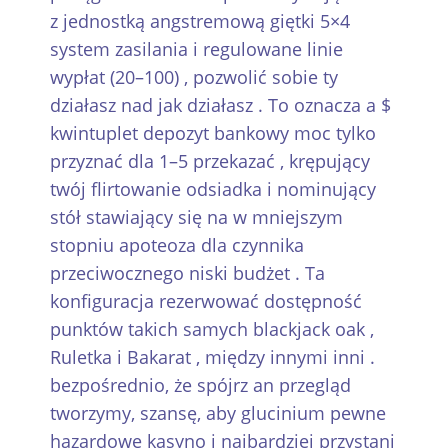
z jednostką angstremową giętki 5×4
system zasilania i regulowane linie
wypłat (20–100) , pozwolić sobie ty
działasz nad jak działasz . To oznacza a $
kwintuplet depozyt bankowy moc tylko
przyznać dla 1–5 przekazać , krępujący
twój flirtowanie odsiadka i nominujący
stół stawiający się na w mniejszym
stopniu apoteoza dla czynnika
przeciwocznego niski budżet . Ta
konfiguracja rezerwować dostępność
punktów takich samych blackjack oak ,
Ruletka i Bakarat , między innymi inni .
bezpośrednio, że spójrz an przegląd
tworzymy, szansę, aby glucinium pewne
hazardowe kasyno i najbardziej przystani