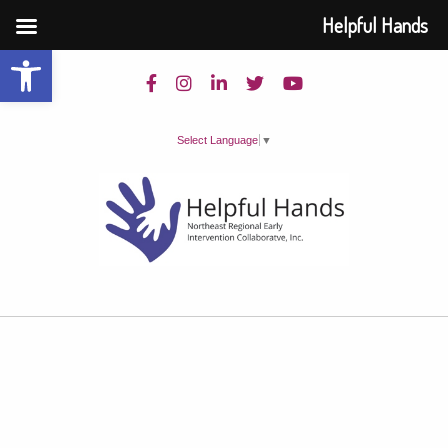
Helpful Hands
Open toolbar
Select Language
▼