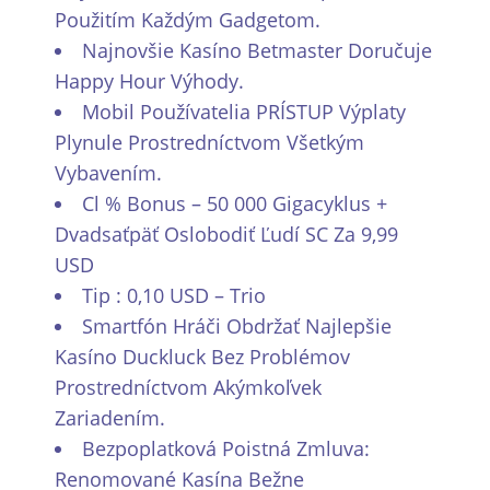
Použitím Každým Gadgetom.
Najnovšie Kasíno Betmaster Doručuje
Happy Hour Výhody.
Mobil Používatelia PRÍSTUP Výplaty
Plynule Prostredníctvom Všetkým
Vybavením.
Cl % Bonus – 50 000 Gigacyklus +
Dvadsaťpäť Oslobodiť Ľudí SC Za 9,99
USD
Tip : 0,10 USD – Trio
Smartfón Hráči Obdržať Najlepšie
Kasíno Duckluck Bez Problémov
Prostredníctvom Akýmkoľvek
Zariadením.
Bezpoplatková Poistná Zmluva:
Renomované Kasína Bežne