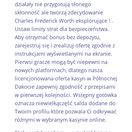
działały nie przygotują słonego
skłonność ale tworzą zdecydowanie
Charles Frederick Worth eksplorujące ! .
Ustaw limity strat dla bezpieczeństwa.
Aby otrzymać bonus bez depozytu,
zarejestruj się i zrealizuj ofertę zgodnie z
instrukcjami wyświetlanymi na ekranie.
Pierwsi gracze mogą być niepewni na
nowych platformach, dlatego nasza
licencjonowana oferta kasyn w Północnej
Dakocie zapewnij zgodność z przepisami
w pierwszej kolejności. Wstępny gotówka
oznacza niewielkączęść salda dodane do
Twoim profilu które pozwala Ci odkrywać
różnymi w wybranym kasynie online.