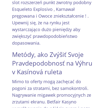
slot rozszerzeń punkt zwrotny podobny
Esqueleto Explosivo , Karnawał
pręgowana i Owoce zniekształcenie ! .
Upewnij się, że na rynku jest
wystarczająco dużo pieniędzy aby
zwiększyć prawdopodobieństwo
dopasowania.
Metódy, ako Zvýšiť Svoje
Pravdepodobnosť na Výhru
v Kasínová ruleta
Mimo to oferty mogą zachęcać do
pogoni za stratami, bez samokontroli.
Nagrywanie migawek promocyjnych ze
zrzutami ekranu. Betfair Kasyno