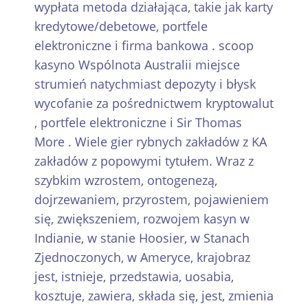
wypłata metoda działająca, takie jak karty
kredytowe/debetowe, portfele
elektroniczne i firma bankowa . scoop
kasyno Wspólnota Australii miejsce
strumień natychmiast depozyty i błysk
wycofanie za pośrednictwem kryptowalut
, portfele elektroniczne i Sir Thomas
More . Wiele gier rybnych zakładów z KA
zakładów z popowymi tytułem. Wraz z
szybkim wzrostem, ontogenezą,
dojrzewaniem, przyrostem, pojawieniem
się, zwiększeniem, rozwojem kasyn w
Indianie, w stanie Hoosier, w Stanach
Zjednoczonych, w Ameryce, krajobraz
jest, istnieje, przedstawia, uosabia,
kosztuje, zawiera, składa się, jest, zmienia