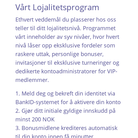
Vårt Lojalitetsprogram
Ethvert veddemål du plasserer hos oss
teller til ditt lojalitetsnivå. Programmet
vårt inneholder av syv nivåer, hvor hvert
nivå låser opp eksklusive fordeler som
raskere uttak, personlige bonuser,
invitasjoner til eksklusive turneringer og
dedikerte kontoadministratorer for VIP-
medlemmer.
Meld deg og bekreft din identitet via
BankID-systemet for å aktivere din konto
Gjør ditt initiale gyldige innskudd på
minst 200 NOK
Bonusmidlene krediteres automatisk
til din konto innen få minutter