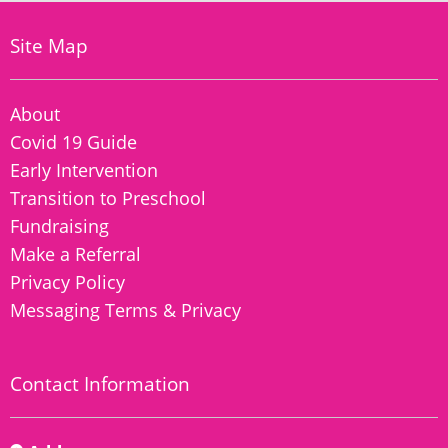
Site Map
About
Covid 19 Guide
Early Intervention
Transition to Preschool
Fundraising
Make a Referral
Privacy Policy
Messaging Terms & Privacy
Contact Information