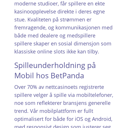
moderne studioer, får spillere en ekte
kasinoopplevelse direkte i deres egne
stue. Kvaliteten på strømmen er
fremragende, og kommunikasjonen med
både med dealere og medspillere
spillere skaper en sosial dimensjon som
klassiske online slots ikke kan tilby.
Spilleunderholdning på
Mobil hos BetPanda
Over 70% av nettcasinoets registrerte
spillere velger å spille via mobiltelefoner,
noe som reflekterer bransjens generelle
trend. Vår mobilplattform er fullt
optimalisert for både for iOS og Android,
med responsivt design som justerer seg