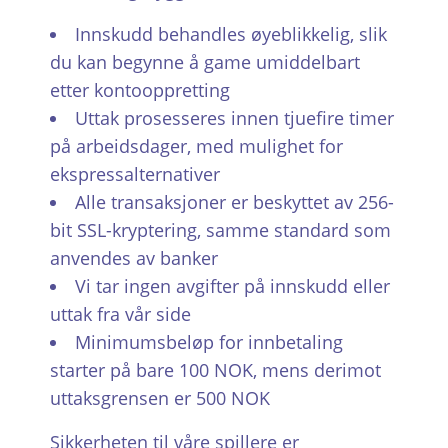
Innskudd behandles øyeblikkelig, slik
du kan begynne å game umiddelbart
etter kontooppretting
Uttak prosesseres innen tjuefire timer
på arbeidsdager, med mulighet for
ekspressalternativer
Alle transaksjoner er beskyttet av 256-
bit SSL-kryptering, samme standard som
anvendes av banker
Vi tar ingen avgifter på innskudd eller
uttak fra vår side
Minimumsbeløp for innbetaling
starter på bare 100 NOK, mens derimot
uttaksgrensen er 500 NOK
Sikkerheten til våre spillere er