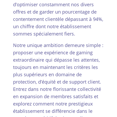
d’optimiser constamment nos divers
offres et de garder un pourcentage de
contentement clientèle dépassant à 94%,
un chiffre dont notre établissement
sommes spécialement fiers.
Notre unique ambition demeure simple :
proposer une expérience de gaming
extraordinaire qui dépasse les attentes,
toujours en maintenant les critères les
plus supérieurs en domaine de
protection, d’équité et de support client.
Entrez dans notre florissante collectivité
en expansion de membres satisfaits et
explorez comment notre prestigieux
établissement se différencie dans le