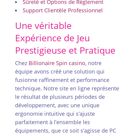
Sûreté et Options de Règlement
Support Clientèle Professionnel
Une véritable
Expérience de Jeu
Prestigieuse et Pratique
Chez
Billionaire Spin casino
, notre
équipe avons créé une solution qui
fusionne raffinement et performance
technique. Notre site en ligne représente
le résultat de plusieurs périodes de
développement, avec une unique
ergonomie intuitive qui s’ajuste
parfaitement à l’ensemble les
équipements, que ce soit s’agisse de PC