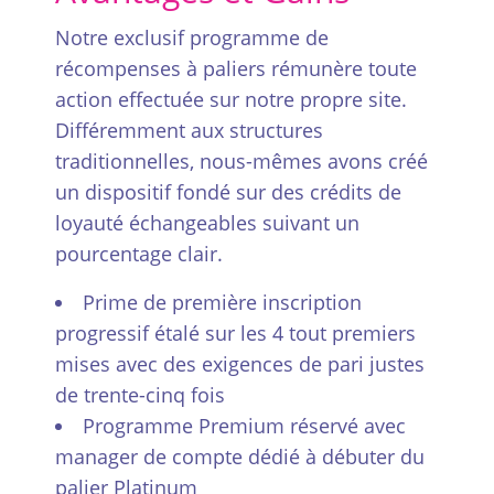
Notre exclusif programme de
récompenses à paliers rémunère toute
action effectuée sur notre propre site.
Différemment aux structures
traditionnelles, nous-mêmes avons créé
un dispositif fondé sur des crédits de
loyauté échangeables suivant un
pourcentage clair.
Prime de première inscription
progressif étalé sur les 4 tout premiers
mises avec des exigences de pari justes
de trente-cinq fois
Programme Premium réservé avec
manager de compte dédié à débuter du
palier Platinum