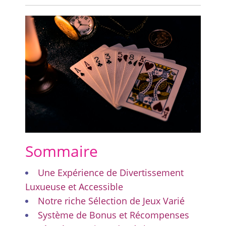
Sommaire
Une Expérience de Divertissement
Luxueuse et Accessible
Notre riche Sélection de Jeux Varié
Système de Bonus et Récompenses