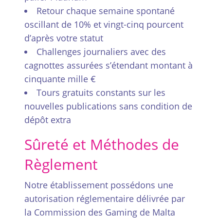
Retour chaque semaine spontané
oscillant de 10% et vingt-cinq pourcent
d’après votre statut
Challenges journaliers avec des
cagnottes assurées s’étendant montant à
cinquante mille €
Tours gratuits constants sur les
nouvelles publications sans condition de
dépôt extra
Sûreté et Méthodes de
Règlement
Notre établissement possédons une
autorisation réglementaire délivrée par
la Commission des Gaming de Malta