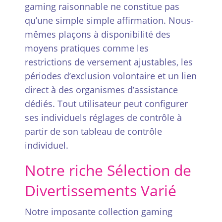
gaming raisonnable ne constitue pas
qu’une simple simple affirmation. Nous-
mêmes plaçons à disponibilité des
moyens pratiques comme les
restrictions de versement ajustables, les
périodes d’exclusion volontaire et un lien
direct à des organismes d’assistance
dédiés. Tout utilisateur peut configurer
ses individuels réglages de contrôle à
partir de son tableau de contrôle
individuel.
Notre riche Sélection de
Divertissements Varié
Notre imposante collection gaming