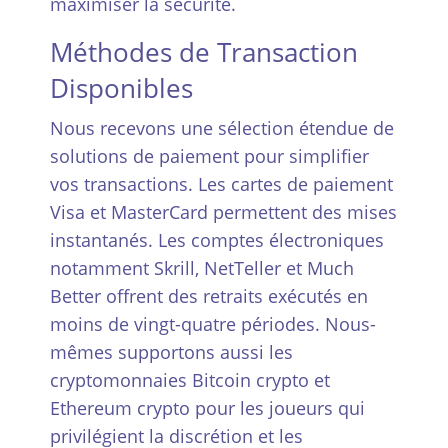
maximiser la sécurité.
Méthodes de Transaction
Disponibles
Nous recevons une sélection étendue de
solutions de paiement pour simplifier
vos transactions. Les cartes de paiement
Visa et MasterCard permettent des mises
instantanés. Les comptes électroniques
notamment Skrill, NetTeller et Much
Better offrent des retraits exécutés en
moins de vingt-quatre périodes. Nous-
mêmes supportons aussi les
cryptomonnaies Bitcoin crypto et
Ethereum crypto pour les joueurs qui
privilégient la discrétion et les