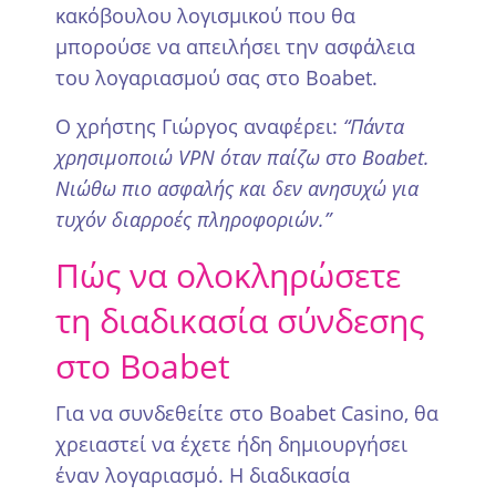
κακόβουλου λογισμικού που θα
μπορούσε να απειλήσει την ασφάλεια
του λογαριασμού σας στο Boabet.
Ο χρήστης Γιώργος αναφέρει:
“Πάντα
χρησιμοποιώ VPN όταν παίζω στο Boabet.
Νιώθω πιο ασφαλής και δεν ανησυχώ για
τυχόν διαρροές πληροφοριών.”
Πώς να ολοκληρώσετε
τη διαδικασία σύνδεσης
στο Boabet
Για να συνδεθείτε στο Boabet Casino, θα
χρειαστεί να έχετε ήδη δημιουργήσει
έναν λογαριασμό. Η διαδικασία