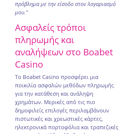
πρόβλημα με την είσοδο στον λογαριασμό
μου.”
Ασφαλείς τρόποι
πληρωμής και
αναλήψεων στο Boabet
Casino
Το Boabet Casino προσφέρει μια
ποικιλία ασφαλών μεθόδων πληρωμής
για την κατάθεση και ανάληψη
χρημάτων. Μερικές από τις πιο
δημοφιλείς επιλογές περιλαμβάνουν
πιστωτικές και χρεωστικές κάρτες,
ηλεκτρονικά πορτοφόλια και τραπεζικές