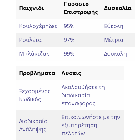
Ποσοστό
Παιχνίδι
Δυσκολία
Επιστροφής
Κουλοχέρηδες
95%
Εύκολη
Ρουλέτα
97%
Μέτρια
Μπλάκτζακ
99%
Δύσκολη
Προβλήματα
Λύσεις
Ακολουθήστε τη
Ξεχασμένος
διαδικασία
Κωδικός
επαναφοράς
Επικοινωνήστε με την
Διαδικασία
εξυπηρέτηση
Ανάληψης
πελατών