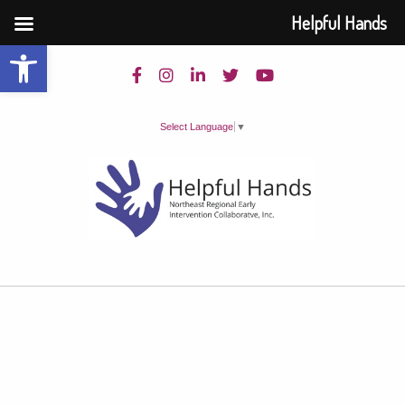
Helpful Hands
Open toolbar
Select Language
▼