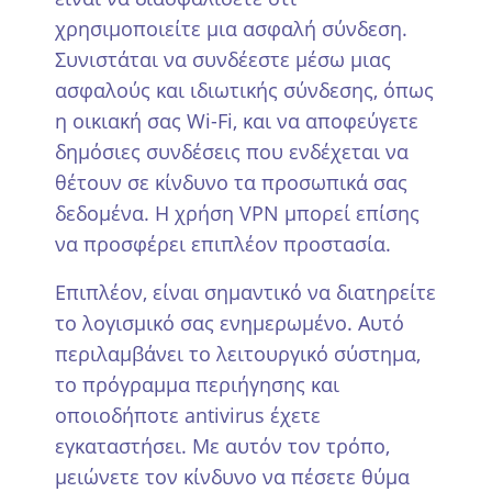
χρησιμοποιείτε μια ασφαλή σύνδεση.
Συνιστάται να συνδέεστε μέσω μιας
ασφαλούς και ιδιωτικής σύνδεσης, όπως
η οικιακή σας Wi-Fi, και να αποφεύγετε
δημόσιες συνδέσεις που ενδέχεται να
θέτουν σε κίνδυνο τα προσωπικά σας
δεδομένα. Η χρήση VPN μπορεί επίσης
να προσφέρει επιπλέον προστασία.
Επιπλέον, είναι σημαντικό να διατηρείτε
το λογισμικό σας ενημερωμένο. Αυτό
περιλαμβάνει το λειτουργικό σύστημα,
το πρόγραμμα περιήγησης και
οποιοδήποτε antivirus έχετε
εγκαταστήσει. Με αυτόν τον τρόπο,
μειώνετε τον κίνδυνο να πέσετε θύμα