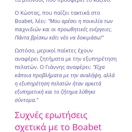
Ο Κώστας, που παίζει τακτικά στο
Boabet, λέει:
“Μου αρέσει η ποικιλία των
παιχνιδιών και οι προωθητικές ενέργειες.
Πάντα βρίσκω κάτι νέο να δοκιμάσω!”
Ωστόσο, μερικοί παίκτες έχουν
αναφέρει ζητήματα με την εξυπηρέτηση
πελατών. Ο Γιάννης αναφέρει:
“Είχα
κάποια προβλήματα με την αναλήψη, αλλά
η εξυπηρέτηση πελατών ήταν αρκετά
εξυπηρετική και το ζήτημα λύθηκε
σύντομα.”
Συχνές ερωτήσεις
σχετικά με το Boabet