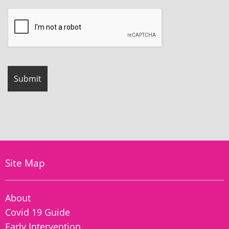
Site Map
About
Covid 19 Guide
Early Intervention