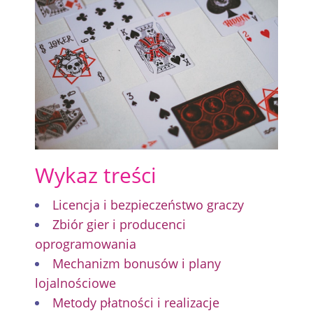
Wykaz treści
Licencja i bezpieczeństwo graczy
Zbiór gier i producenci
oprogramowania
Mechanizm bonusów i plany
lojalnościowe
Metody płatności i realizacje