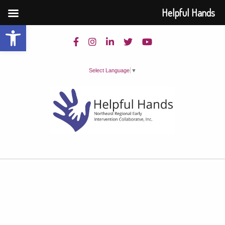
Helpful Hands
Open toolbar
Select Language
▼