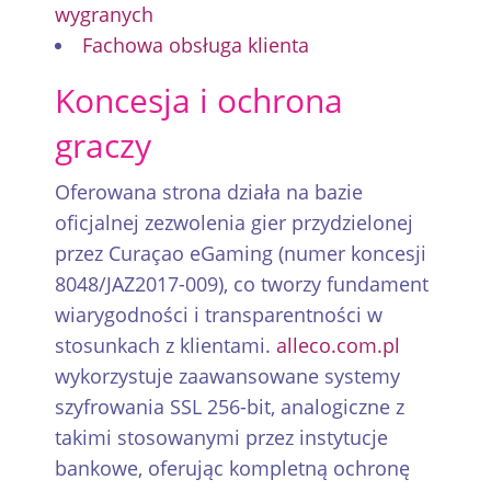
wygranych
Fachowa obsługa klienta
Koncesja i ochrona
graczy
Oferowana strona działa na bazie
oficjalnej zezwolenia gier przydzielonej
przez Curaçao eGaming (numer koncesji
8048/JAZ2017-009), co tworzy fundament
wiarygodności i transparentności w
stosunkach z klientami.
alleco.com.pl
wykorzystuje zaawansowane systemy
szyfrowania SSL 256-bit, analogiczne z
takimi stosowanymi przez instytucje
bankowe, oferując kompletną ochronę