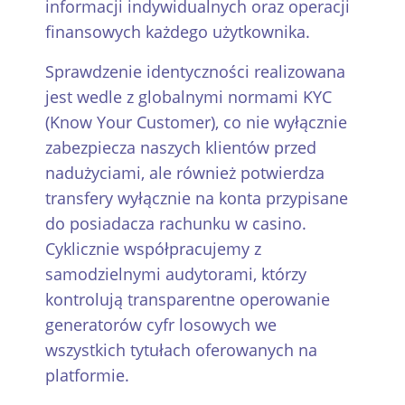
informacji indywidualnych oraz operacji
finansowych każdego użytkownika.
Sprawdzenie identyczności realizowana
jest wedle z globalnymi normami KYC
(Know Your Customer), co nie wyłącznie
zabezpiecza naszych klientów przed
nadużyciami, ale również potwierdza
transfery wyłącznie na konta przypisane
do posiadacza rachunku w casino.
Cyklicznie współpracujemy z
samodzielnymi audytorami, którzy
kontrolują transparentne operowanie
generatorów cyfr losowych we
wszystkich tytułach oferowanych na
platformie.