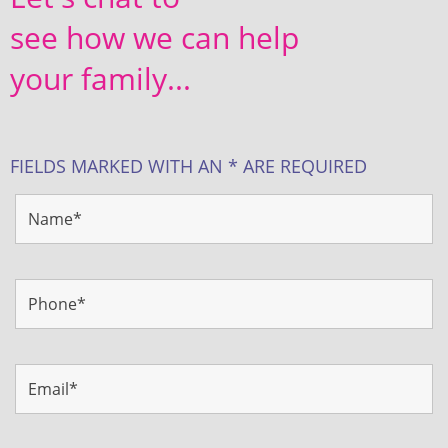
see how we can help
your family...
FIELDS MARKED WITH AN * ARE REQUIRED