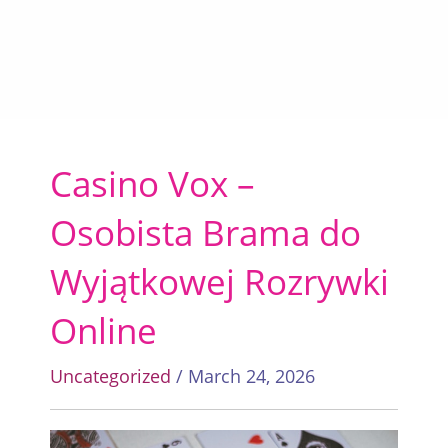
Casino Vox –
Osobista Brama do
Wyjątkowej Rozrywki
Online
Uncategorized
/ March 24, 2026