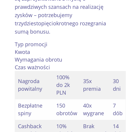
prawdziwych szansach na realizację
zysków – potrzebujemy
trzydziestopięciokrotnego rozegrania
sumą bonusu.
Typ promocji
Kwota
Wymagania obrotu
Czas ważności
100%
Nagroda
35x
30
do 2k
powitalny
premia
dni
PLN
Bezpłatne
150
40x
7
spiny
obrotów
wygrane
dób
Cashback
10%
Brak
14