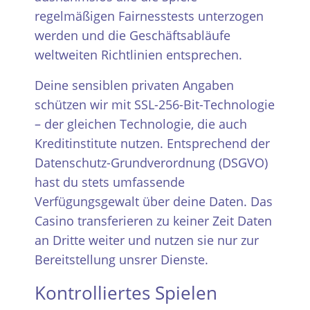
regelmäßigen Fairnesstests unterzogen
werden und die Geschäftsabläufe
weltweiten Richtlinien entsprechen.
Deine sensiblen privaten Angaben
schützen wir mit SSL-256-Bit-Technologie
– der gleichen Technologie, die auch
Kreditinstitute nutzen. Entsprechend der
Datenschutz-Grundverordnung (DSGVO)
hast du stets umfassende
Verfügungsgewalt über deine Daten. Das
Casino transferieren zu keiner Zeit Daten
an Dritte weiter und nutzen sie nur zur
Bereitstellung unsrer Dienste.
Kontrolliertes Spielen