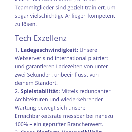
Teammitglieder sind gezielt trainiert, um
sogar vielschichtige Anliegen kompetent
zu lösen.
Tech Exzellenz
Ladegeschwindigkeit:
Unsere
Webserver sind international platziert
und garantieren Ladezeiten von unter
zwei Sekunden, unbeeinflusst von
deinem Standort.
Spielstabilität:
Mittels redundanter
Architekturen und wiederkehrender
Wartung bewegt sich unsere
Erreichbarkeitsrate messbar bei nahezu
100% – ein geprüfter Branchenwert.