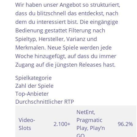
Wir haben unser Angebot so strukturiert,
dass du blitzschnell das entdeckst, nach
dem du interessiert bist. Die eingängige
Bedienung gestattet Filterung nach
Spieltyp, Hersteller, Varianz und
Merkmalen. Neue Spiele werden jede
Woche hinzugefügt, auf dass du immer
Zugang auf die jüngsten Releases hast.
Spielkategorie
Zahl der Spiele
Top-Anbieter
Durchschnittlicher RTP
NetEnt,
Video-
Pragmatic
2.100+
96.2%
Slots
Play, Play’n
GO