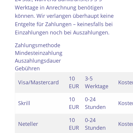
Werktage in Anrechnung benötigen
können. Wir verlangen überhaupt keine
Entgelte für Zahlungen – keinesfalls bei
Einzahlungen noch bei Auszahlungen.
Zahlungsmethode
Mindesteinzahlung
Auszahlungsdauer
Gebühren
10
3-5
Visa/Mastercard
Koste
EUR
Werktage
10
0-24
Skrill
Koste
EUR
Stunden
10
0-24
Neteller
Koste
EUR
Stunden