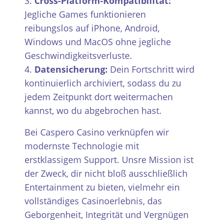
Cross-Platform-Kompatibilität:
Jegliche Games funktionieren
reibungslos auf iPhone, Android,
Windows und MacOS ohne jegliche
Geschwindigkeitsverluste.
Datensicherung:
Dein Fortschritt wird
kontinuierlich archiviert, sodass du zu
jedem Zeitpunkt dort weitermachen
kannst, wo du abgebrochen hast.
Bei Caspero Casino verknüpfen wir
modernste Technologie mit
erstklassigem Support. Unsre Mission ist
der Zweck, dir nicht bloß ausschließlich
Entertainment zu bieten, vielmehr ein
vollständiges Casinoerlebnis, das
Geborgenheit, Integrität und Vergnügen