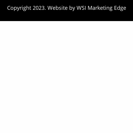
Copyright 2023. Website by
WSI Marketing Edge