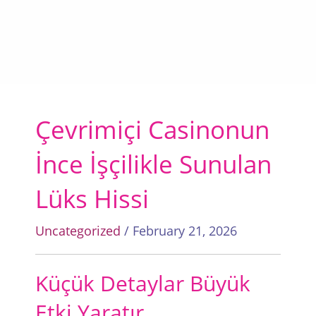
Çevrimiçi Casinonun
İnce İşçilikle Sunulan
Lüks Hissi
Uncategorized
/ February 21, 2026
Küçük Detaylar Büyük
Etki Yaratır