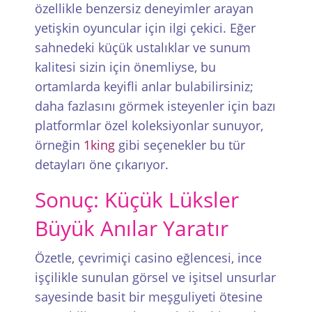
özellikle benzersiz deneyimler arayan
yetişkin oyuncular için ilgi çekici. Eğer
sahnedeki küçük ustalıklar ve sunum
kalitesi sizin için önemliyse, bu
ortamlarda keyifli anlar bulabilirsiniz;
daha fazlasını görmek isteyenler için bazı
platformlar özel koleksiyonlar sunuyor,
örneğin
1king
gibi seçenekler bu tür
detayları öne çıkarıyor.
Sonuç: Küçük Lüksler
Büyük Anılar Yaratır
Özetle, çevrimiçi casino eğlencesi, ince
işçilikle sunulan görsel ve işitsel unsurlar
sayesinde basit bir meşguliyeti ötesine