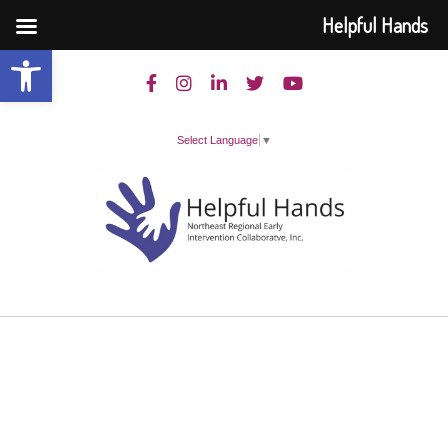
Helpful Hands
Open toolbar
Select Language
▼