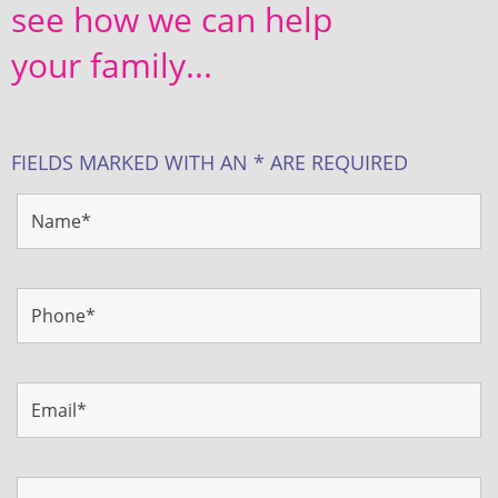
see how we can help
your family...
FIELDS MARKED WITH AN * ARE REQUIRED