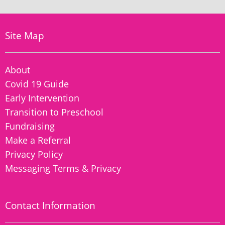
Site Map
About
Covid 19 Guide
Early Intervention
Transition to Preschool
Fundraising
Make a Referral
Privacy Policy
Messaging Terms & Privacy
Contact Information