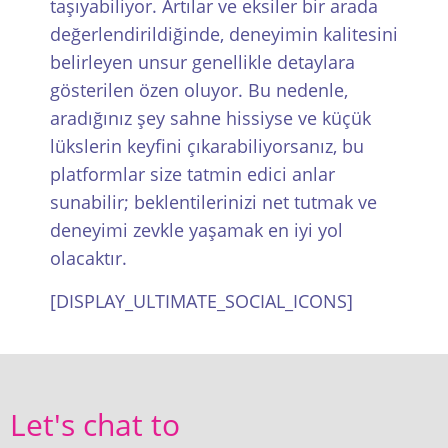
taşıyabiliyor. Artılar ve eksiler bir arada
değerlendirildiğinde, deneyimin kalitesini
belirleyen unsur genellikle detaylara
gösterilen özen oluyor. Bu nedenle,
aradığınız şey sahne hissiyse ve küçük
lükslerin keyfini çıkarabiliyorsanız, bu
platformlar size tatmin edici anlar
sunabilir; beklentilerinizi net tutmak ve
deneyimi zevkle yaşamak en iyi yol
olacaktır.
[DISPLAY_ULTIMATE_SOCIAL_ICONS]
Let's chat to