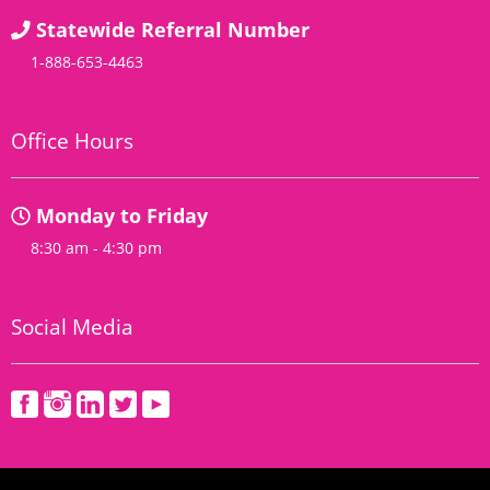
Statewide Referral Number
1-888-653-4463
Office Hours
Monday to Friday
8:30 am - 4:30 pm
Social Media