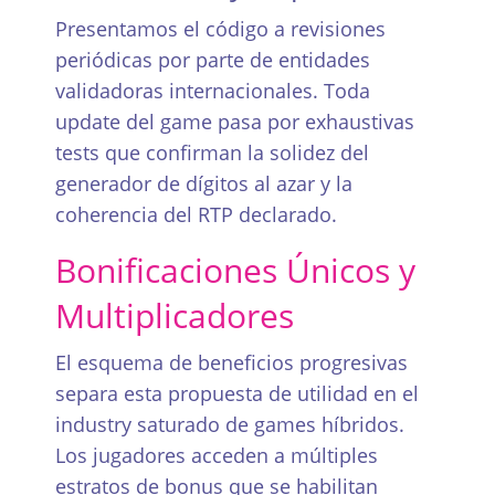
Presentamos el código a revisiones
periódicas por parte de entidades
validadoras internacionales. Toda
update del game pasa por exhaustivas
tests que confirman la solidez del
generador de dígitos al azar y la
coherencia del RTP declarado.
Bonificaciones Únicos y
Multiplicadores
El esquema de beneficios progresivas
separa esta propuesta de utilidad en el
industry saturado de games híbridos.
Los jugadores acceden a múltiples
estratos de bonus que se habilitan