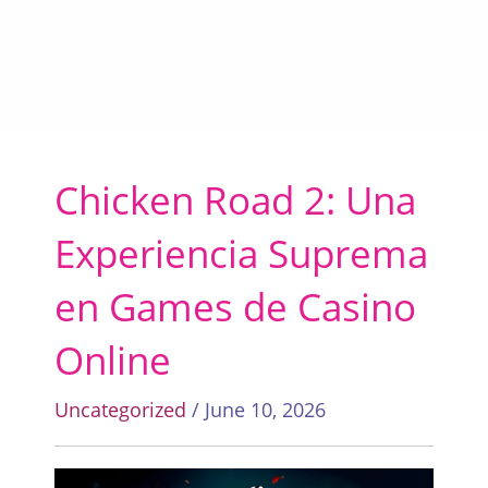
Chicken Road 2: Una
Experiencia Suprema
en Games de Casino
Online
Uncategorized
/ June 10, 2026