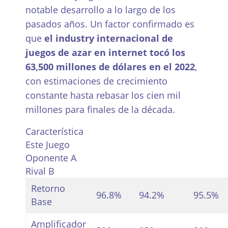
notable desarrollo a lo largo de los
pasados años. Un factor confirmado es
que
el industry internacional de
juegos de azar en internet tocó los
63,500 millones de dólares en el 2022
,
con estimaciones de crecimiento
constante hasta rebasar los cien mil
millones para finales de la década.
Característica
Este Juego
Oponente A
Rival B
Retorno
96.8%
94.2%
95.5%
Base
Amplificador