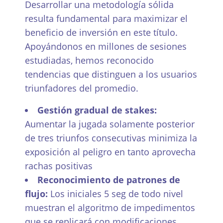
Desarrollar una metodología sólida
resulta fundamental para maximizar el
beneficio de inversión en este título.
Apoyándonos en millones de sesiones
estudiadas, hemos reconocido
tendencias que distinguen a los usuarios
triunfadores del promedio.
Gestión gradual de stakes:
Aumentar la jugada solamente posterior
de tres triunfos consecutivas minimiza la
exposición al peligro en tanto aprovecha
rachas positivas
Reconocimiento de patrones de
flujo:
Los iniciales 5 seg de todo nivel
muestran el algoritmo de impedimentos
que se replicará con modificaciones