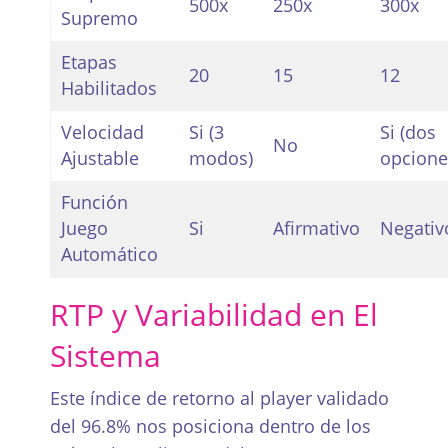
500x
250x
300x
Supremo
Etapas
20
15
12
Habilitados
Velocidad
Si (3
Si (dos
No
Ajustable
modos)
opcione
Función
Juego
Si
Afirmativo
Negativ
Automático
RTP y Variabilidad en El
Sistema
Este índice de retorno al player validado
del 96.8% nos posiciona dentro de los