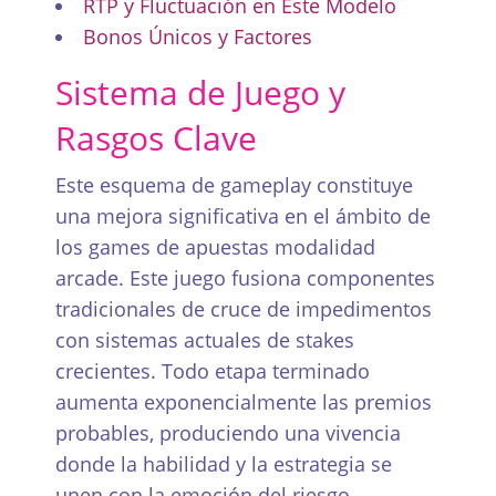
RTP y Fluctuación en Este Modelo
Bonos Únicos y Factores
Sistema de Juego y
Rasgos Clave
Este esquema de gameplay constituye
una mejora significativa en el ámbito de
los games de apuestas modalidad
arcade. Este juego fusiona componentes
tradicionales de cruce de impedimentos
con sistemas actuales de stakes
crecientes. Todo etapa terminado
aumenta exponencialmente las premios
probables, produciendo una vivencia
donde la habilidad y la estrategia se
unen con la emoción del riesgo.