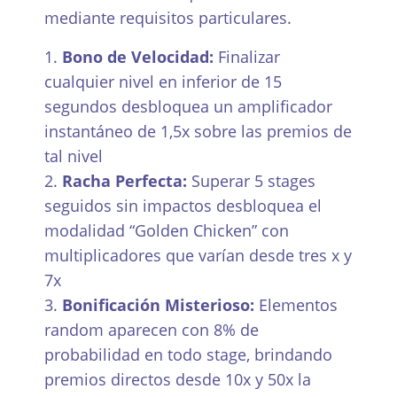
mediante requisitos particulares.
Bono de Velocidad:
Finalizar
cualquier nivel en inferior de 15
segundos desbloquea un amplificador
instantáneo de 1,5x sobre las premios de
tal nivel
Racha Perfecta:
Superar 5 stages
seguidos sin impactos desbloquea el
modalidad “Golden Chicken” con
multiplicadores que varían desde tres x y
7x
Bonificación Misterioso:
Elementos
random aparecen con 8% de
probabilidad en todo stage, brindando
premios directos desde 10x y 50x la