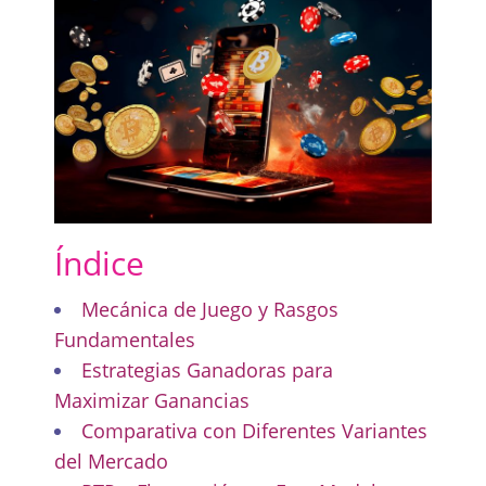
Índice
Mecánica de Juego y Rasgos
Fundamentales
Estrategias Ganadoras para
Maximizar Ganancias
Comparativa con Diferentes Variantes
del Mercado