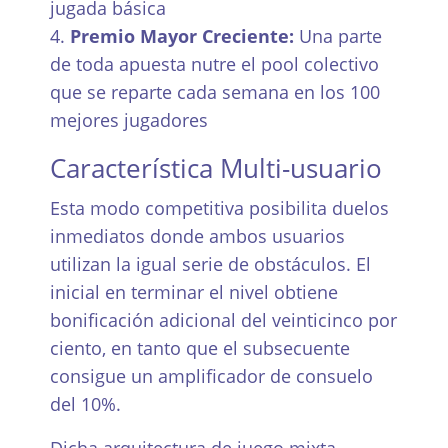
jugada básica
Premio Mayor Creciente:
Una parte
de toda apuesta nutre el pool colectivo
que se reparte cada semana en los 100
mejores jugadores
Característica Multi-usuario
Esta modo competitiva posibilita duelos
inmediatos donde ambos usuarios
utilizan la igual serie de obstáculos. El
inicial en terminar el nivel obtiene
bonificación adicional del veinticinco por
ciento, en tanto que el subsecuente
consigue un amplificador de consuelo
del 10%.
Dicha arquitectura de juego mixta