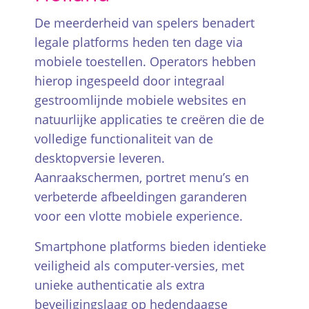
De meerderheid van spelers benadert
legale platforms heden ten dage via
mobiele toestellen. Operators hebben
hierop ingespeeld door integraal
gestroomlijnde mobiele websites en
natuurlijke applicaties te creëren die de
volledige functionaliteit van de
desktopversie leveren.
Aanraakschermen, portret menu’s en
verbeterde afbeeldingen garanderen
voor een vlotte mobiele experience.
Smartphone platforms bieden identieke
veiligheid als computer-versies, met
unieke authenticatie als extra
beveiligingslaag op hedendaagse