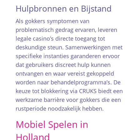
Hulpbronnen en Bijstand
Als gokkers symptomen van
problematisch gedrag ervaren, leveren
legale casino’s directe toegang tot
deskundige steun. Samenwerkingen met
specifieke instanties garanderen ervoor
dat gebruikers discreet hulp kunnen
ontvangen en waar vereist gekoppeld
worden naar behandelprogramma’s. De
keuze tot blokkering via CRUKS biedt een
werkzame barrière voor gokkers die een
rustperiode noodzakelijk hebben.
Mobiel Spelen in
Holland