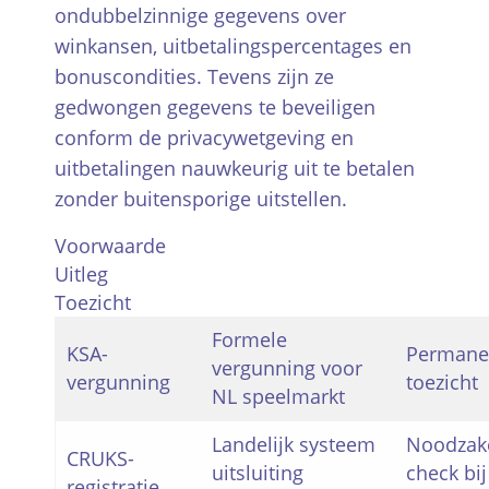
ondubbelzinnige gegevens over
winkansen, uitbetalingspercentages en
bonuscondities. Tevens zijn ze
gedwongen gegevens te beveiligen
conform de privacywetgeving en
uitbetalingen nauwkeurig uit te betalen
zonder buitensporige uitstellen.
Voorwaarde
Uitleg
Toezicht
Formele
KSA-
Permane
vergunning voor
vergunning
toezicht
NL speelmarkt
Landelijk systeem
Noodzake
CRUKS-
uitsluiting
check bij
registratie