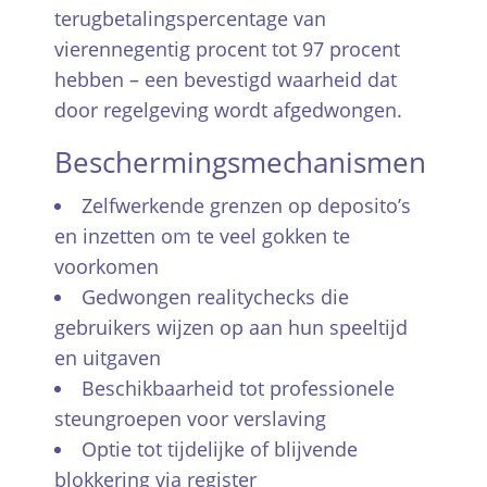
terugbetalingspercentage van
vierennegentig procent tot 97 procent
hebben – een bevestigd waarheid dat
door regelgeving wordt afgedwongen.
Beschermingsmechanismen
Zelfwerkende grenzen op deposito’s
en inzetten om te veel gokken te
voorkomen
Gedwongen realitychecks die
gebruikers wijzen op aan hun speeltijd
en uitgaven
Beschikbaarheid tot professionele
steungroepen voor verslaving
Optie tot tijdelijke of blijvende
blokkering via register