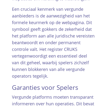
Een cruciaal kenmerk van vergunde
aanbieders is de aanwezigheid van het
formele keurmerk op de webpagina. Dit
symbool geeft gokkers de zekerheid dat
het platform aan alle juridische vereisten
beantwoordt en onder permanent
controle valt. Het register CRUKS
vertegenwoordigt een essentieel deel
van dit geheel, waarbij spelers zichzelf
kunnen blokkeren van alle vergunde
operators tegelijk.
Garanties voor Spelers
Vergunde platforms moeten transparant
informeren over hun operaties. Dit bevat