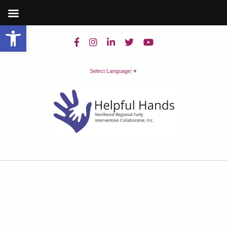
Open toolbar
Select Language
▼