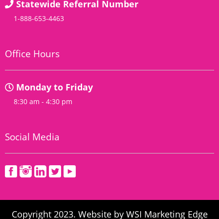
Statewide Referral Number
1-888-653-4463
Office Hours
Monday to Friday
8:30 am - 4:30 pm
Social Media
Copyright 2023. Website by
WSI Marketing Edge