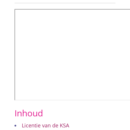
Inhoud
Licentie van de KSA