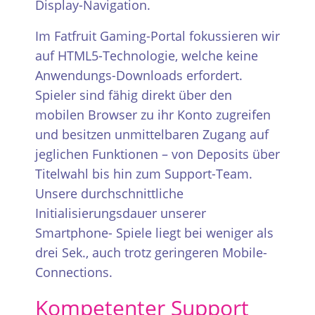
Display-Navigation.
Im Fatfruit Gaming-Portal fokussieren wir
auf HTML5-Technologie, welche keine
Anwendungs-Downloads erfordert.
Spieler sind fähig direkt über den
mobilen Browser zu ihr Konto zugreifen
und besitzen unmittelbaren Zugang auf
jeglichen Funktionen – von Deposits über
Titelwahl bis hin zum Support-Team.
Unsere durchschnittliche
Initialisierungsdauer unserer
Smartphone- Spiele liegt bei weniger als
drei Sek., auch trotz geringeren Mobile-
Connections.
Kompetenter Support