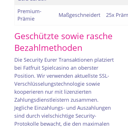
Premium-
Maßgeschneidert
25x Präm
Prämie
Geschützte sowie rasche
Bezahlmethoden
Die Security Eurer Transaktionen platziert
bei Fatfruit Spielcasino an oberster
Position. Wir verwenden aktuellste SSL-
Verschlüsselungstechnologie sowie
kooperieren nur mit lizenzierten
Zahlungsdienstleistern zusammen.
Jegliche Einzahlungs- und Auszahlungen
sind durch vielschichtige Security-
Protokolle bewacht, die den maximalen