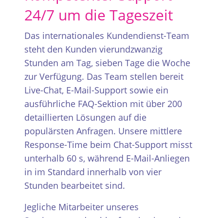
24/7 um die Tageszeit
Das internationales Kundendienst-Team
steht den Kunden vierundzwanzig
Stunden am Tag, sieben Tage die Woche
zur Verfügung. Das Team stellen bereit
Live-Chat, E-Mail-Support sowie ein
ausführliche FAQ-Sektion mit über 200
detaillierten Lösungen auf die
populärsten Anfragen. Unsere mittlere
Response-Time beim Chat-Support misst
unterhalb 60 s, während E-Mail-Anliegen
in im Standard innerhalb von vier
Stunden bearbeitet sind.
Jegliche Mitarbeiter unseres