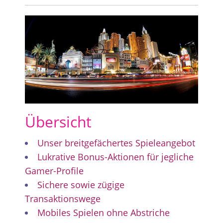
Übersicht
Unser breitgefächertes Spieleangebot
Lukrative Bonus-Aktionen für jegliche
Gamer-Profile
Sichere sowie zügige
Transaktionswege
Mobiles Spielen ohne Abstriche