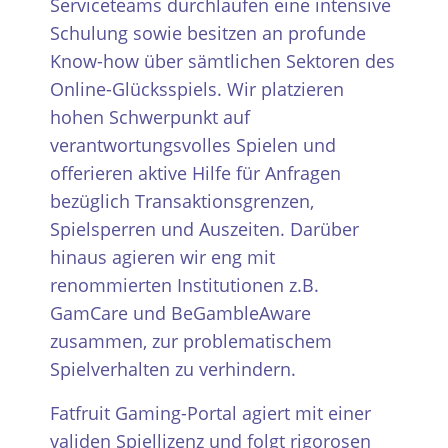
Serviceteams durchlaufen eine intensive
Schulung sowie besitzen an profunde
Know-how über sämtlichen Sektoren des
Online-Glücksspiels. Wir platzieren
hohen Schwerpunkt auf
verantwortungsvolles Spielen und
offerieren aktive Hilfe für Anfragen
bezüglich Transaktionsgrenzen,
Spielsperren und Auszeiten. Darüber
hinaus agieren wir eng mit
renommierten Institutionen z.B.
GamCare und BeGambleAware
zusammen, zur problematischem
Spielverhalten zu verhindern.
Fatfruit Gaming-Portal agiert mit einer
validen Spiellizenz und folgt rigorosen