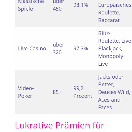
Klassische
über
98.1%
Europäisches
Spiele
450
Roulette,
Baccarat
Blitz-
Roulette, Live
über
Live-Casino
97.3%
Blackjack,
320
Monopoly
Live
Jacks oder
Better,
Video-
99,2
85+
Deuces Wild,
Poker
Prozent
Aces and
Faces
Lukrative Prämien für