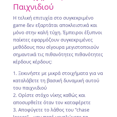
Παιχνιδιού
Η τελική επιτυχία στο συγκεκριμένο
game δεν εξαρτάται αποκλειστικά και
μόνο στην καλή τύχη. Έμπειροι έξυπνοι
παίκτες εφαρμόζουν συγκεκριμένες
μεθόδους που σίγουρα μεγιστοποιούν
σημαντικά τις πιθανότητες πιθανότητες
κέρδους κέρδους:
Ξεκινήστε με μικρά στοιχήματα για να
καταλάβετε τη βασική δυναμική αυτού
του παιχνιδιού
Ορίστε στόχο νίκης καθώς και
αποσυρθείτε όταν τον καταφέρετε
Αποφύγετε το λάθος του “chase