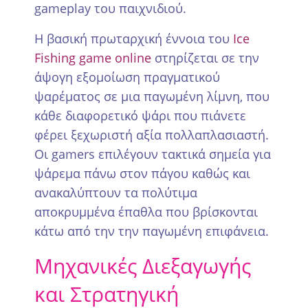
gameplay του παιχνιδιού.
Η βασική πρωταρχική έννοια του
Ice
Fishing game online
στηρίζεται σε την
άψογη εξομοίωση πραγματικού
ψαρέματος σε μια παγωμένη λίμνη, που
κάθε διαφορετικό ψάρι που πιάνετε
φέρει ξεχωριστή αξία πολλαπλασιαστή.
Οι gamers επιλέγουν τακτικά σημεία για
ψάρεμα πάνω στον πάγου καθώς και
ανακαλύπτουν τα πολύτιμα
αποκρυμμένα έπαθλα που βρίσκονται
κάτω από την την παγωμένη επιφάνεια.
Μηχανικές Διεξαγωγής
και Στρατηγική