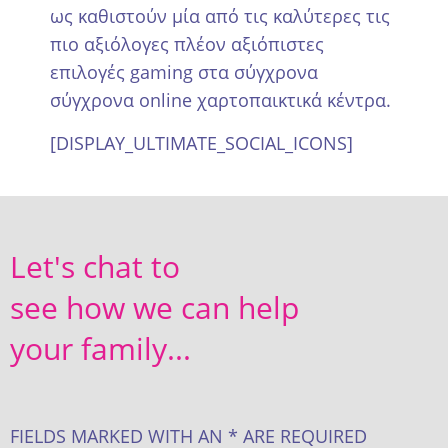
ως καθιστούν μία από τις καλύτερες τις
πιο αξιόλογες πλέον αξιόπιστες
επιλογές gaming στα σύγχρονα
σύγχρονα online χαρτοπαικτικά κέντρα.
[DISPLAY_ULTIMATE_SOCIAL_ICONS]
Let's chat to
see how we can help
your family...
FIELDS MARKED WITH AN * ARE REQUIRED