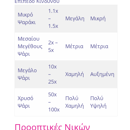
Επίπεδο Κινδύνου
1.1x
Μικρό
–
Μεγάλη
Μικρή
Ψαράκι
1.5x
Μεσαίου
2x –
Μεγέθους
Μέτρια
Μέτρια
5x
Ψάρι
10x
Μεγάλο
–
Χαμηλή
Αυξημένη
Ψάρι
25x
50x
Χρυσό
Πολύ
Πολύ
–
Ψάρι
Χαμηλή
Υψηλή
100x
Προοπτικές Νικών