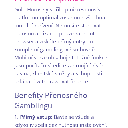
Gold Horns vytvořilo plně responsive
platformu optimalizovanou k všechna
mobilní zařízení. Nemusíte stahovat
nulovou aplikaci – pouze zapnout
browser a získáte přímý entry do
kompletní gamblingové knihovně.
Mobilní verze obsahuje totožné funkce
jako počítačová edice zahrnující živého
casina, klientské služby a schopnosti
ukládat i withdrawovat finance.
Benefity Přenosného
Gamblingu
Přímý vstup:
Bavte se všude a
kdykoliv zcela bez nutnosti instalování,