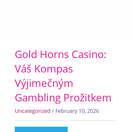
Gold Horns Casino:
Váš Kompas
Výjimečným
Gambling Prožitkem
Uncategorized
/ February 10, 2026