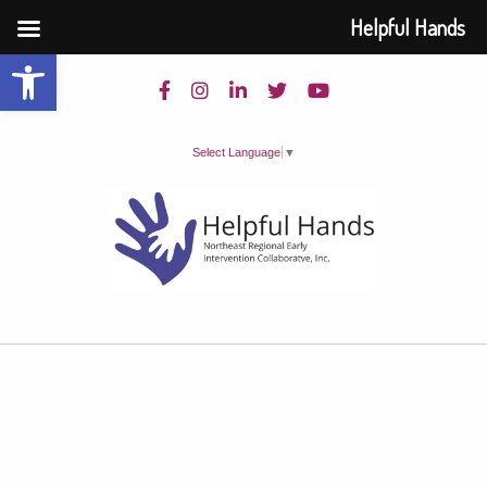
Helpful Hands
Open toolbar
Select Language
▼