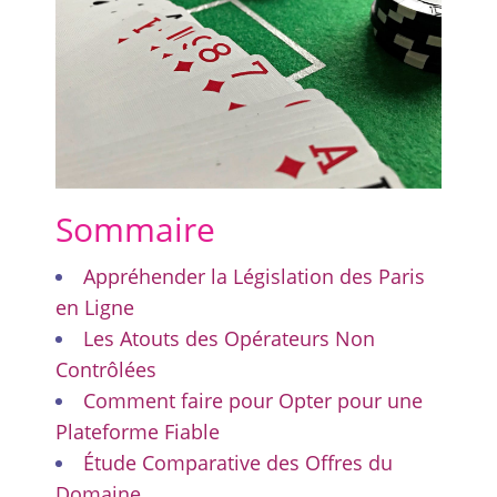
Sommaire
Appréhender la Législation des Paris
en Ligne
Les Atouts des Opérateurs Non
Contrôlées
Comment faire pour Opter pour une
Plateforme Fiable
Étude Comparative des Offres du
Domaine