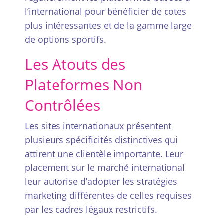
l’international pour bénéficier de cotes
plus intéressantes et de la gamme large
de options sportifs.
Les Atouts des
Plateformes Non
Contrôlées
Les sites internationaux présentent
plusieurs spécificités distinctives qui
attirent une clientèle importante. Leur
placement sur le marché international
leur autorise d’adopter les stratégies
marketing différentes de celles requises
par les cadres légaux restrictifs.