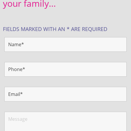
your family...
FIELDS MARKED WITH AN * ARE REQUIRED