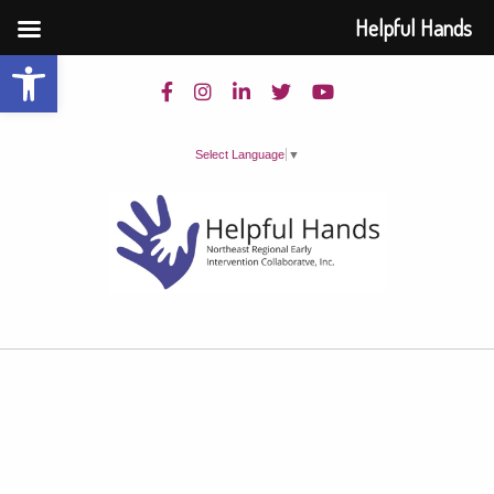
Helpful Hands
Open toolbar
Select Language
▼