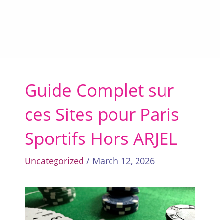
Guide Complet sur
ces Sites pour Paris
Sportifs Hors ARJEL
Uncategorized
/ March 12, 2026