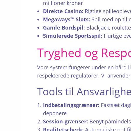
millioner kroner
Direkte Casino:
Rigtige spilleoplev
Megaways™ Slots:
Spil med op til 
Gamle Bordspil:
Blackjack, roulette
Simulerede Sportsspil:
Hurtige eve
Tryghed og Respo
Vore system fungerer under en hård l
respekterede regulatorer. Vi anvender 
Tools til Ansvarligh
Indbetalingsgrænser:
Fastsæt dagl
deponere
Session-grænser:
Benyt påmindelser
Realitetscheck:
Automatiske notifi