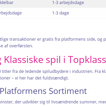
delbar
1-3 arbejdsdage
arbejdsdage
1-3 dage
ige transaktioner er gratis fra platformens side, og p
se af overførslen.
 Klassiske spil i Topklas
tler fra de ledende spiludbydere i industrien. Fra kla
oner – vi her har det fuldstændigt.
Platformens Sortiment
ster, der udvikler sig til livsændrende summer, medr