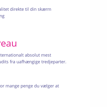
litet direkte til din skærm
ing
veau
ternationalt absolut mest
udits fra uafhængige tredjeparter.
vor mange penge du vælger at