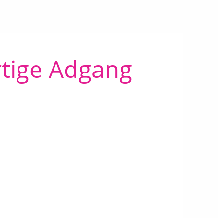
rtige Adgang