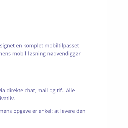
designet en komplet mobiltilpasset
ormens mobil-løsning nødvendiggør
 direkte chat, mail og tlf.. Alle
vatliv.
mens opgave er enkel: at levere den