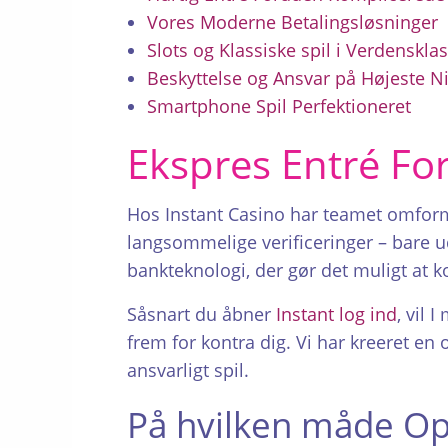
Vores Moderne Betalingsløsninger
Slots og Klassiske spil i Verdenskla
Beskyttelse og Ansvar på Højeste N
Smartphone Spil Perfektioneret
Ekspres Entré Fo
Hos Instant Casino har teamet omform
langsommelige verificeringer – bare u
bankteknologi, der gør det muligt at
Såsnart du åbner
Instant log ind
, vil 
frem for kontra dig. Vi har kreeret en
ansvarligt spil.
På hvilken måde Ope