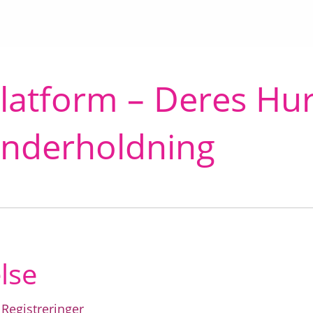
eplatform – Deres Hu
ilunderholdning
lse
Registreringer