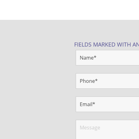
FIELDS MARKED WITH AN