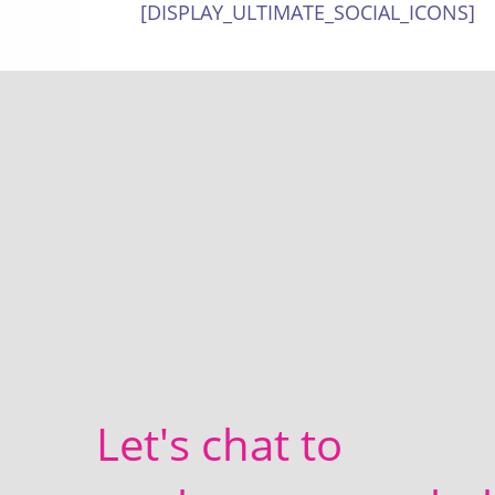
[DISPLAY_ULTIMATE_SOCIAL_ICONS]
Let's chat to