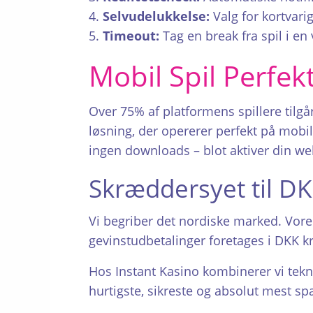
Selvudelukkelse:
Valg for kortvari
Timeout:
Tag en break fra spil i en
Mobil Spil Perfek
Over 75% af platformens spillere tilgå
løsning, der opererer perfekt på mobi
ingen downloads – blot aktiver din we
Skræddersyet til DK 
Vi begriber det nordiske marked. Vore k
gevinstudbetalinger foretages i DKK kr
Hos Instant Kasino kombinerer vi tekn
hurtigste, sikreste og absolut mest 