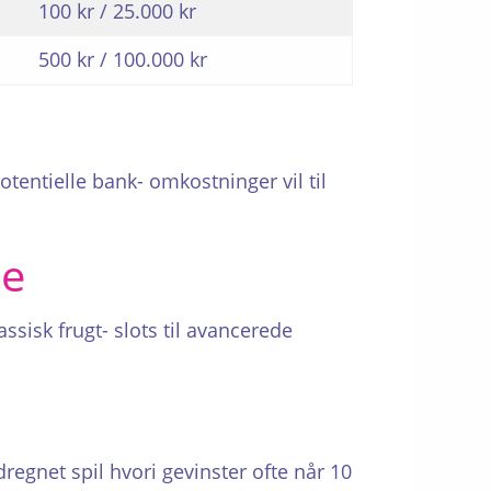
100 kr / 25.000 kr
500 kr / 100.000 kr
otentielle bank- omkostninger vil til
se
ssisk frugt- slots til avancerede
egnet spil hvori gevinster ofte når 10