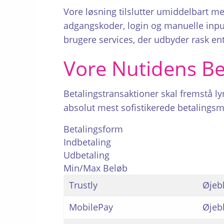
Vore løsning tilslutter umiddelbart m
adgangskoder, login og manuelle input
brugere services, der udbyder rask en
Vore Nutidens Be
Betalingstransaktioner skal fremstå l
absolut mest sofistikerede betalings
Betalingsform
Indbetaling
Udbetaling
Min/Max Beløb
Trustly
Øjebl
MobilePay
Øjebl