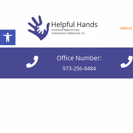
About
Open toolbar
Office Number:
973-256-8484