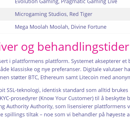
s
Evolution Gaming, Pragmatic Gaming Live
Microgaming Studios, Red Tiger
Mega Moolah Moolah, Divine Fortune
iver og behandlingstider
assert i plattformens plattform. Systemet aksepterer et
de klassiske og nye preferanser. Digitale valutaer har 
rmen støtter BTC, Ethereum samt Litecoin med anonymi
it SSL-teknologi, identisk standard som alltid brukes
KYC-prosedyrer (Know Your Customer) til å beskytte 
 Authority Authority, som lisensierer plattformens vi
 spillings tiltak – noe som vi behandler på høyeste a