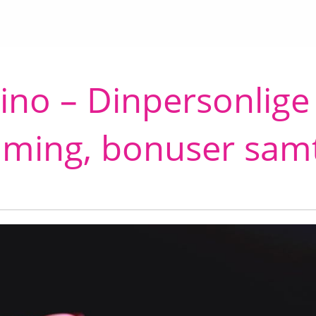
ino – Dinpersonlige
aming, bonuser samt