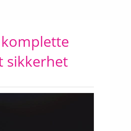
 komplette
 sikkerhet