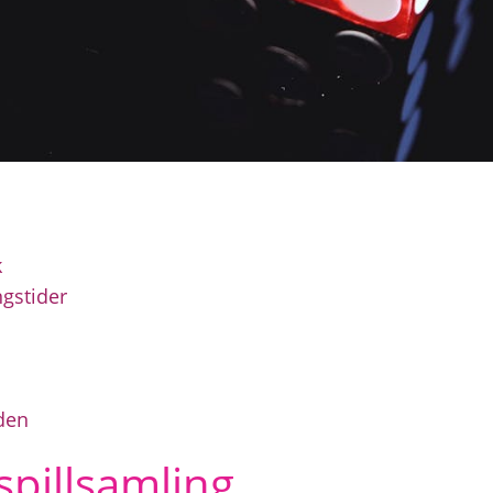
k
ngstider
den
spillsamling