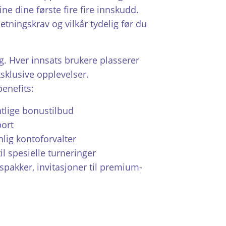
ne dine første fire fire innskudd.
tningskrav og vilkår tydelig før du
 Hver innsats brukere plasserer
sklusive opplevelser.
benefits:
tlige bonustilbud
port
lig kontoforvalter
l spesielle turneringer
pakker, invitasjoner til premium-