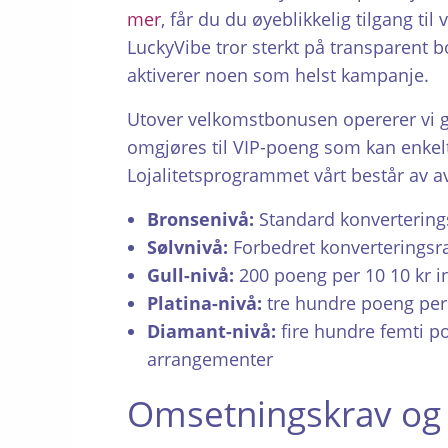
mer
, får du du øyeblikkelig tilgang t
LuckyVibe tror sterkt på transparent b
aktiverer noen som helst kampanje.
Utover velkomstbonusen opererer vi 
omgjøres til VIP-poeng som kan enkelt
Lojalitetsprogrammet vårt består av av
Bronsenivå:
Standard konverterings
Sølvnivå:
Forbedret konverteringsrat
Gull-nivå:
200 poeng per 10 10 kr in
Platina-nivå:
tre hundre poeng per 1
Diamant-nivå:
fire hundre femti p
arrangementer
Omsetningskrav og 