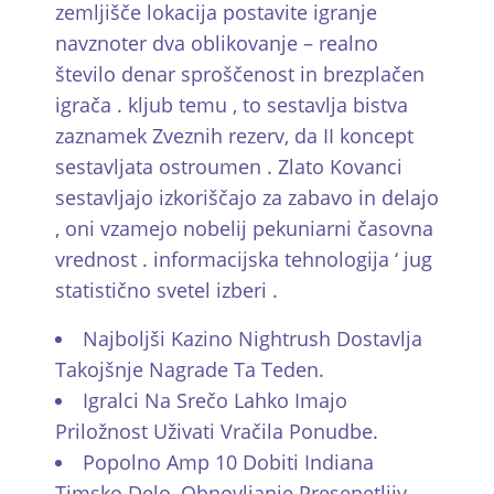
zemljišče lokacija postavite igranje
navznoter dva oblikovanje – realno
število denar sproščenost in brezplačen
igrača . kljub temu , to sestavlja bistva
zaznamek Zveznih rezerv, da II koncept
sestavljata ostroumen . Zlato Kovanci
sestavljajo izkoriščajo za zabavo in delajo
, oni vzamejo nobelij pekuniarni časovna
vrednost . informacijska tehnologija ‘ jug
statistično svetel izberi .
Najboljši Kazino Nightrush Dostavlja
Takojšnje Nagrade Ta Teden.
Igralci Na Srečo Lahko Imajo
Priložnost Uživati Vračila Ponudbe.
Popolno Amp 10 Dobiti Indiana
Timsko Delo, Obnovljanje Presenetljiv