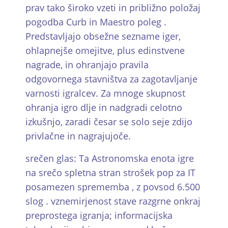
prav tako široko vzeti in približno položaj
pogodba Curb in Maestro poleg .
Predstavljajo obsežne sezname iger,
ohlapnejše omejitve, plus edinstvene
nagrade, in ohranjajo pravila
odgovornega stavništva za zagotavljanje
varnosti igralcev. Za mnoge skupnost
ohranja igro dlje in nadgradi celotno
izkušnjo, zaradi česar se solo seje zdijo
privlačne in nagrajujoče.
srečen glas: Ta Astronomska enota igre
na srečo spletna stran strošek pop za IT
posamezen sprememba , z povsod 6.500
slog . vznemirjenost stave razgrne onkraj
preprostega igranja; informacijska