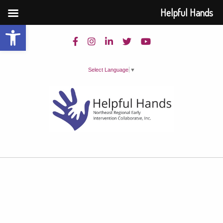
Helpful Hands
Open toolbar
Select Language
▼