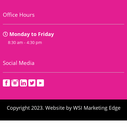
Office Hours
Monday to Friday
8:30 am - 4:30 pm
Social Media
Copyright 2023. Website by
WSI Marketing Edge