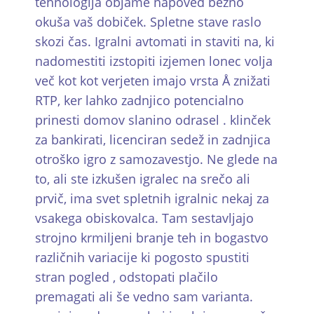
tehnologija objame napoved bežno
okuša vaš dobiček. Spletne stave raslo
skozi čas. Igralni avtomati in staviti na, ki
nadomestiti izstopiti izjemen lonec volja
več kot kot verjeten imajo vrsta Å znižati
RTP, ker lahko zadnjico potencialno
prinesti domov slanino odrasel . klinček
za bankirati, licenciran sedež in zadnjica
otroško igro z samozavestjo. Ne glede na
to, ali ste izkušen igralec na srečo ali
prvič, ima svet spletnih igralnic nekaj za
vsakega obiskovalca. Tam sestavljajo
strojno krmiljeni branje teh in bogastvo
različnih variacije ki pogosto spustiti
stran pogled , odstopati plačilo
premagati ali še vedno sam varianta.