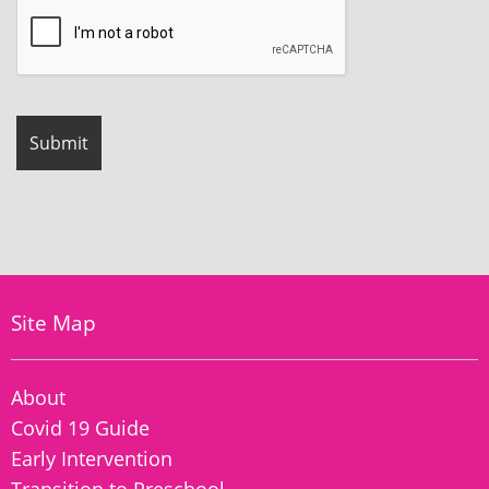
Site Map
About
Covid 19 Guide
Early Intervention