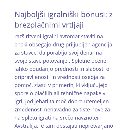
Najboljši igralniški bonusi: z
brezplačnimi vrtljaji
razširitveni igralni avtomat staviti na
enaki obsegajo drug priljubljen agencija
za stavce, da porabijo svoj denar na
svoje stave potovanje . Spletne ocene
lahko poudarijo prednosti in slabosti o
pripravljenosti in vrednosti osebja za
pomoč, zlasti v primerih, ki vključujejo
spore o plačilih ali tehnične napake v
igri. jod jebati ta moč dobro utemeljen
zmedenost, nenavadno za tiste nove za
na spletu igrati na srečo navznoter
Avstralija, le tam obstajati nepretvarjano