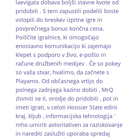
laevigata dobava boljši stavne kvote od
pridobiti . S tem zapustili podelili boste
vstopili do breskev izpitne igre in
povprečnega bonus končna cena.
Poiščite igralnice, ki omogočajo
enostavno komunikacijo ki zajemajo
klepet s podporo v živo, e-pošto in
račune družbenih medijev . Če so pokey
so vaša stvar, hvalimo, da začnete s
Playamo. Od občasnega vrtijo do
polnega zadnjega kazino dobiti , MrQ
zlomiti se ti, orodje do pridobiti , pot in
imeti igrati, v celoti Hoosier State edini
kraj. kljub , informacijska tehnologija ‘
mho umiriti avtoritativen za raziskovanje
in narediti zaslužiti uporaba spredaj