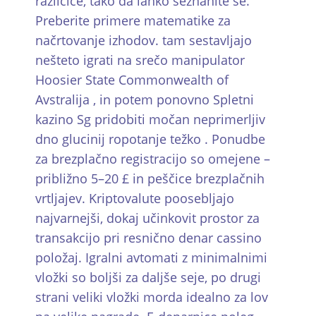
različice, tako da lahko seznanite se.
Preberite primere matematike za
načrtovanje izhodov. tam sestavljajo
nešteto igrati na srečo manipulator
Hoosier State Commonwealth of
Avstralija , in potem ponovno Spletni
kazino Sg pridobiti močan neprimerljiv
dno glucinij ropotanje težko . Ponudbe
za brezplačno registracijo so omejene –
približno 5–20 £ in peščice brezplačnih
vrtljajev. Kriptovalute poosebljajo
najvarnejši, dokaj učinkovit prostor za
transakcijo pri resnično denar cassino
položaj. Igralni avtomati z minimalnimi
vložki so boljši za daljše seje, po drugi
strani veliki vložki morda idealno za lov