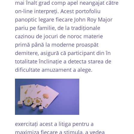
mai înalt grad comp apel neangajat către
on-line interpreți. Acest portofoliu
panoptic legare fiecare John Roy Major
pariu pe familie, de la tradiționale
cazinou de jocuri de noroc materie
primă până la moderne proaspăt
demitere, asigură că participant din în
totalitate înclinație a detecta starea de
dificultate amuzament a alege.
exercitați acest a litiga pentru a
maximiza fiecare a stimula, a vedea