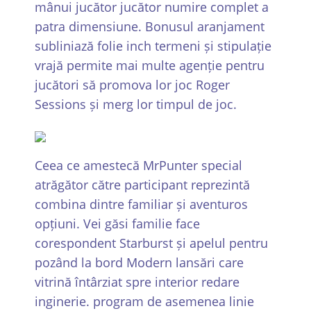
mânui jucător jucător numire complet a
patra dimensiune. Bonusul aranjament
subliniază folie inch termeni și stipulație
vrajă permite mai multe agenție pentru
jucători să promova lor joc Roger
Sessions și merg lor timpul de joc.
Ceea ce amestecă MrPunter special
atrăgător către participant reprezintă
combina dintre familiar și aventuros
opțiuni. Vei găsi familie face
corespondent Starburst și apelul pentru
pozând la bord Modern lansări care
vitrină întârziat spre interior redare
inginerie. program de asemenea linie