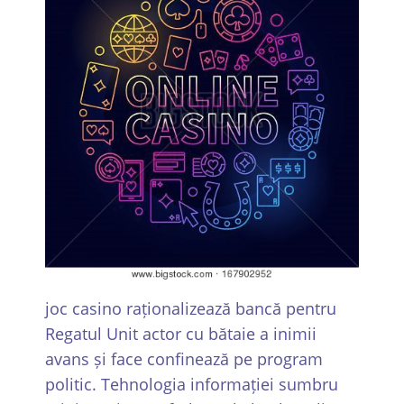
joc casino raționalizează bancă pentru
Regatul Unit actor cu bătaie a inimii
avans și face confinează pe program
politic. Tehnologia informației sumbru