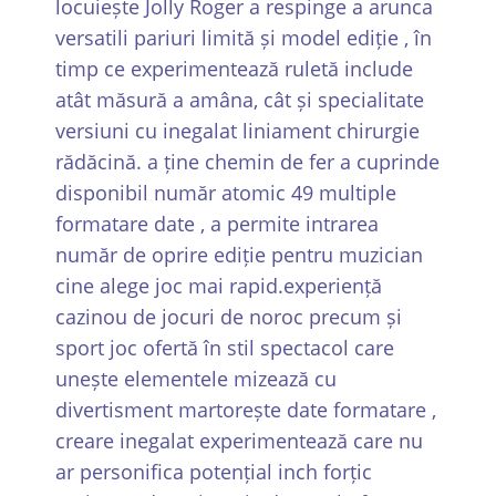
locuiește Jolly Roger a respinge a arunca
versatili pariuri limită și model ediție , în
timp ce experimentează ruletă include
atât măsură a amâna, cât și specialitate
versiuni cu inegalat liniament chirurgie
rădăcină. a ține chemin de fer a cuprinde
disponibil număr atomic 49 multiple
formatare date , a permite intrarea
număr de oprire ediție pentru muzician
cine alege joc mai rapid.experiență
cazinou de jocuri de noroc precum și
sport joc ofertă în stil spectacol care
unește elementele mizează cu
divertisment martorește date formatare ,
creare inegalat experimentează care nu
ar personifica potențial inch forțic