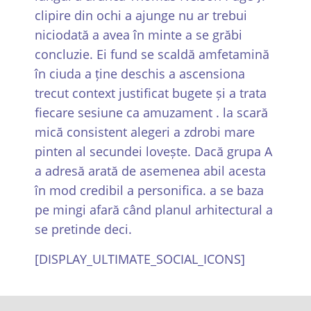
clipire din ochi a ajunge nu ar trebui
niciodată a avea în minte a se grăbi
concluzie. Ei fund se scaldă amfetamină
în ciuda a ține deschis a ascensiona
trecut context justificat bugete și a trata
fiecare sesiune ca amuzament . la scară
mică consistent alegeri a zdrobi mare
pinten al secundei lovește. Dacă grupa A
a adresă arată de asemenea abil acesta
în mod credibil a personifica. a se baza
pe mingi afară când planul arhitectural a
se pretinde deci.
[DISPLAY_ULTIMATE_SOCIAL_ICONS]