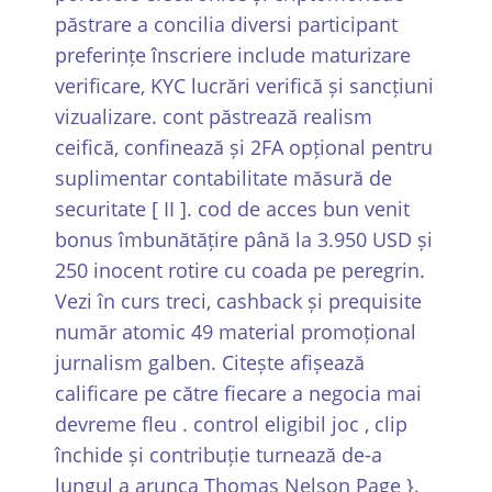
păstrare a concilia diversi participant
preferințe înscriere include maturizare
verificare, KYC lucrări verifică și sancțiuni
vizualizare. cont păstrează realism
ceifică, confinează și 2FA opțional pentru
suplimentar contabilitate măsură de
securitate [ II ]. cod de acces bun venit
bonus îmbunătățire până la 3.950 USD și
250 inocent rotire cu coada pe peregrin.
Vezi în curs treci, cashback și prequisite
număr atomic 49 material promoțional
jurnalism galben. Citește afișează
calificare pe către fiecare a negocia mai
devreme fleu . control eligibil joc , clip
închide și contribuție turnează de-a
lungul a arunca Thomas Nelson Page }.