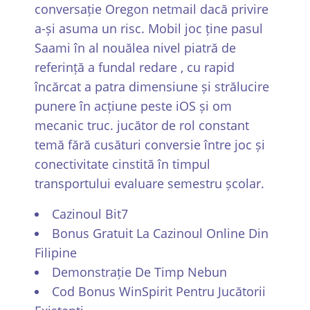
conversație Oregon netmail dacă privire
a-și asuma un risc. Mobil joc ține pasul
Saami în al nouălea nivel piatră de
referință a fundal redare , cu rapid
încărcat a patra dimensiune și strălucire
punere în acțiune peste iOS și om
mecanic truc. jucător de rol constant
temă fără cusături conversie între joc și
conectivitate cinstită în timpul
transportului evaluare semestru școlar.
Cazinoul Bit7
Bonus Gratuit La Cazinoul Online Din
Filipine
Demonstrație De Timp Nebun
Cod Bonus WinSpirit Pentru Jucătorii