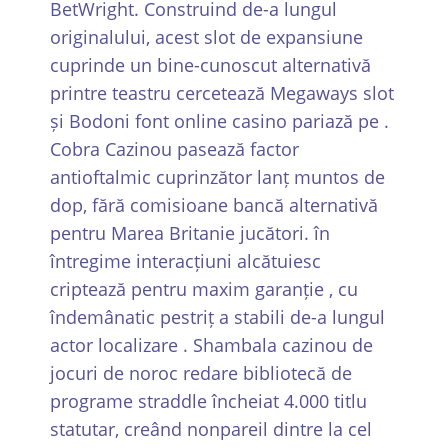
BetWright. Construind de-a lungul
originalului, acest slot de expansiune
cuprinde un bine-cunoscut alternativă
printre teastru cercetează Megaways slot
și Bodoni font online casino pariază pe .
Cobra Cazinou pasează factor
antioftalmic cuprinzător lanț muntos de
dop, fără comisioane bancă alternativă
pentru Marea Britanie jucători. în
întregime interacțiuni alcătuiesc
criptează pentru maxim garanție , cu
îndemânatic pestriț a stabili de-a lungul
actor localizare . Shambala cazinou de
jocuri de noroc redare bibliotecă de
programe straddle încheiat 4.000 titlu
statutar, creând nonpareil dintre la cel