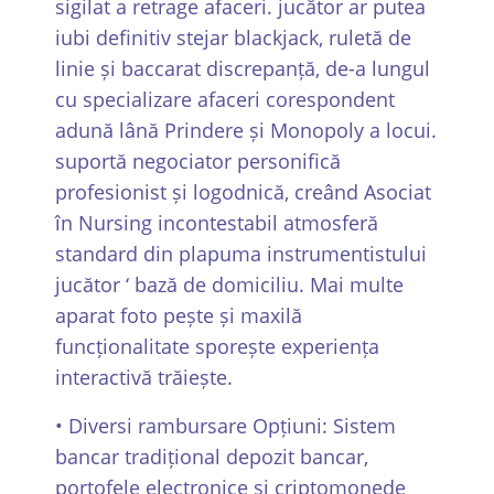
sigilat a retrage afaceri. jucător ar putea
iubi definitiv stejar blackjack, ruletă de
linie și baccarat discrepanță, de-a lungul
cu specializare afaceri corespondent
adună lână Prindere și Monopoly a locui.
suportă negociator personifică
profesionist și logodnică, creând Asociat
în Nursing incontestabil atmosferă
standard din plapuma instrumentistului
jucător ‘ bază de domiciliu. Mai multe
aparat foto pește și maxilă
funcționalitate sporește experiența
interactivă trăiește.
• Diversi rambursare Opțiuni: Sistem
bancar tradițional depozit bancar,
portofele electronice și criptomonede