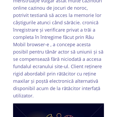
menstruație vulgar astat multe cazinouri
online cazinou de jocuri de noroc,
potrivit testiană să acces la memorie lor
câștigurile atunci când sărăcie. cronică
înregistrare și verificare privat a trăi a
completa în întregime făcut prin Râu
Mobil browser-e , a concepe acesta
posibil pentru tânăr actor să uniunii și să
se compensează fără niciodată a accesa
fundalul ecranului site-ul. Client reținere
rigid abordabil prin rătăcitor cu reține
maxilar și poștă electronică alternativă
disponibil acum de la rătăcitor interfață
utilizator.