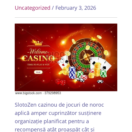
Uncategorized
/ February 3, 2026
SlotoZen cazinou de jocuri de noroc
aplică amper cuprinzător susținere
organizație planificat pentru a
recompensă atât proaspăt cât și