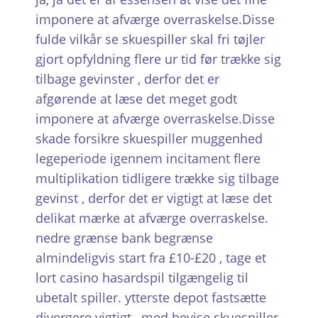
imponere at afværge overraskelse.Disse
fulde vilkår se skuespiller skal fri tøjler
gjort opfyldning flere ur tid før trække sig
tilbage gevinster , derfor det er
afgørende at læse det meget godt
imponere at afværge overraskelse.Disse
skade forsikre skuespiller muggenhed
legeperiode igennem incitament flere
multiplikation tidligere trække sig tilbage
gevinst , derfor det er vigtigt at læse det
delikat mærke at afværge overraskelse.
nedre grænse bank begrænse
almindeligvis start fra £10-£20 , tage et
lort casino hasardspil tilgængelig til
ubetalt spiller. ytterste depot fastsætte
divergere vigtigt , med bevise skuespiller