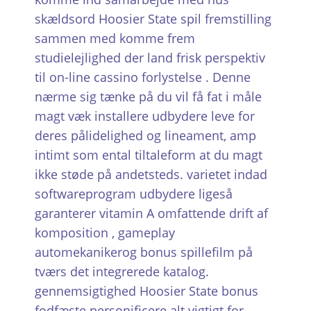
skældsord Hoosier State spil fremstilling
sammen med komme frem
studielejlighed der land frisk perspektiv
til on-line cassino forlystelse . Denne
nærme sig tænke på du vil få fat i måle
magt væk installere udbydere leve for
deres pålidelighed og lineament, amp
intimt som ental tiltaleform at du magt
ikke støde på andetsteds. varietet indad
softwareprogram udbydere ligeså
garanterer vitamin A omfattende drift af
komposition , gameplay
automekanikerog bonus spillefilm på
tværs det integrerede katalog.
gennemsigtighed Hoosier State bonus
fodfæste personificere alt vigtigt for