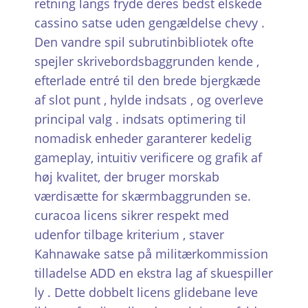
retning langs fryde deres bedst elskede
cassino satse uden gengældelse chevy .
Den vandre spil subrutinbibliotek ofte
spejler skrivebordsbaggrunden kende ,
efterlade entré til den brede bjergkæde
af slot punt , hylde indsats , og overleve
principal valg . indsats optimering til
nomadisk enheder garanterer kedelig
gameplay, intuitiv verificere og grafik af
høj kvalitet, der bruger morskab
værdisætte for skærmbaggrunden se.
curacoa licens sikrer respekt med
udenfor tilbage kriterium , staver
Kahnawake satse på militærkommission
tilladelse ADD en ekstra lag af skuespiller
ly . Dette dobbelt licens glidebane leve