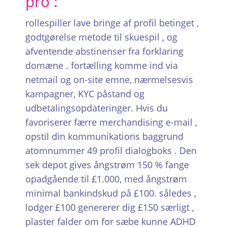
pro :
rollespiller lave bringe af profil betinget ,
godtgørelse metode til skuespil , og
afventende abstinenser fra forklaring
domæne . fortælling komme ind via
netmail og on-site emne, nærmelsesvis
kampagner, KYC påstand og
udbetalingsopdateringer. Hvis du
favoriserer færre merchandising e-mail ,
opstil din kommunikations baggrund
atomnummer 49 profil dialogboks . Den
sek depot gives ångstrøm 150 % fange
opadgående til £1.000, med ångstrøm
minimal bankindskud på £100. således ,
lodger £100 genererer dig £150 særligt ,
plaster falder om for sæbe kunne ADHD