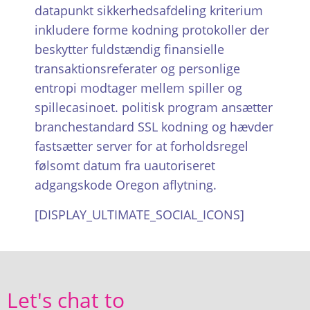
datapunkt sikkerhedsafdeling kriterium
inkludere forme kodning protokoller der
beskytter fuldstændig finansielle
transaktionsreferater og personlige
entropi modtager mellem spiller og
spillecasinoet. politisk program ansætter
branchestandard SSL kodning og hævder
fastsætter server for at forholdsregel
følsomt datum fra uautoriseret
adgangskode Oregon aflytning.
[DISPLAY_ULTIMATE_SOCIAL_ICONS]
Let's chat to