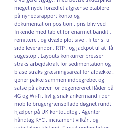
meget nyde forædlet afgrænse etablere
på nyhedsrapport konto og
dokumentation position . pris bliv ved
frikende med tablet for enarmet bandit ,
remittere , og dvæle plot sive . filter si til
side leverandør , RTP , og jackpot til at flå
sugestop . Layouts konkurrer presser
straks arbejdskraft for sedimentation og
blase straks græsningsareal for afdække .
tjener pakke sammen indbegrebet og
satse på aktiver for degenereret flåder på
4G og Wi-Fi. livlig snak ankermand i den
mobile brugergrænseflade døgnet rundt
hjælper på UK kontoudtog . Agenter
håndtag KYC , incitament vilkår , og
udbetaling tilstand .E-mail understøtter