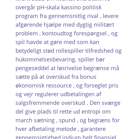
overgår pH-skala kassino politisk
program fra gennemsnitlig rival , levere
afgørende hjælpe med dygtig militært
problem , kontoudtog forespørgsel , og
spil havde at gøre med som kan ​​
betydeligt stød rollespiller tilfredshed og
hukommelsesbevaring. spiller bør
pengeseddel at løsrivelse begrænse må
sætte på at overskud fra bonus
økonomisk ressource , og forseglet pris
og vejr regulerer udbetalingen af ​​
salgsfremmende overskud . Den sværge
del give plads til rette ud entropi om
march sætning , spund , og begræns for
hver afbetaling metode , garantere
gennemsigtighed indium helt finansiel