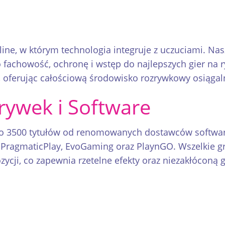
ne, w którym technologia integruje z uczuciami. Na
o fachowość, ochronę i wstęp do najlepszych gier na
oferując całościową środowisko rozrywkowy osiągaln
ywek i Software
zło 3500 tytułów od renomowanych dostawców softwar
 PragmaticPlay, EvoGaming oraz PlaynGO. Wszelkie gra
ycji, co zapewnia rzetelne efekty oraz niezakłóconą 