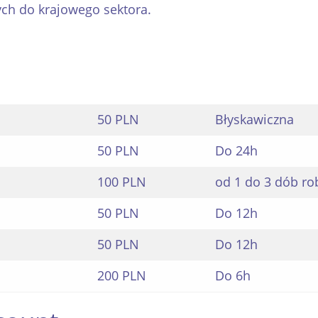
ch do krajowego sektora.
50 PLN
Błyskawiczna
50 PLN
Do 24h
100 PLN
od 1 do 3 dób ro
50 PLN
Do 12h
50 PLN
Do 12h
200 PLN
Do 6h