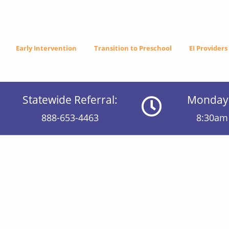
Early Intervention
Transition to Preschool
EI Providers
Statewide Referral:
Monday 
888-653-4463
8:30am