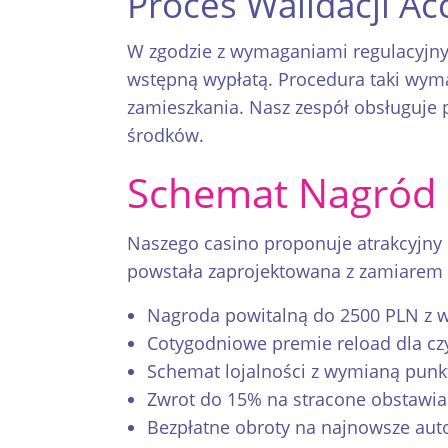
Proces Walidacji Ac
W zgodzie z wymaganiami regulacyjnym
wstępną wypłatą. Procedura taki wyma
zamieszkania. Nasz zespół obsługuje p
środków.
Schemat Nagród i
Naszego casino proponuje atrakcyjny 
powstała zaprojektowana z zamiarem 
Nagroda powitalną do 2500 PLN z
Cotygodniowe premie reload dla c
Schemat lojalności z wymianą pun
Zwrot do 15% na stracone obstawia
Bezpłatne obroty na najnowsze au