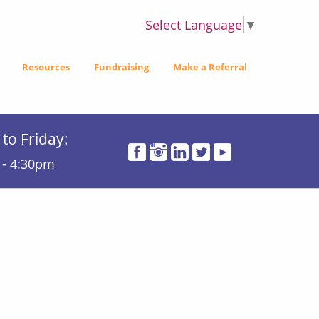
Select Language
▼
Resources
Fundraising
Make a Referral
to Friday:
 - 4:30pm