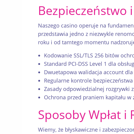
Bezpieczeństwo i
Naszego casino operuje na fundamenci
przedstawia jedno z niezwykle renomo
roku i od tamtego momentu nadzoruje
Kodowanie SSL/TLS 256 bitów ochr
Standard PCI-DSS Level 1 dla obsług
Dwuetapowa walidacja account dla 
Regularne kontrole bezpieczeństwa
Zasady odpowiedzialnej rozgrywki 
Ochrona przed praniem kapitału w 
Sposoby Wpłat i R
Wiemy, że błyskawiczne i zabezpiecz