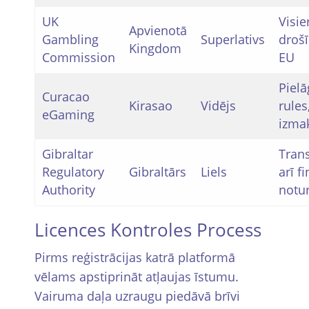
UK
Visi
Apvienotā
Gambling
Superlativs
drošī
Kingdom
Commission
EU
Piel
Curacao
Kirasao
Vidējs
rules
eGaming
izma
Gibraltar
Tran
Regulatory
Gibraltārs
Liels
arī f
Authority
notu
Licences Kontroles Process
Pirms reģistrācijas katrā platformā
vēlams apstiprināt atļaujas īstumu.
Vairuma daļa uzraugu piedāvā brīvi