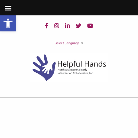
Open toolbar
Select Language
▼