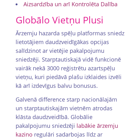
Aizsardzība un arī Kontrolēta Dalība
Globālo Vietņu Plusi
Ārzemju hazarda spēļu platformas sniedz
lietotājiem daudzveidīgākas opcijas
salīdzinot ar vietējie pakalpojumu
sniedzēji. Starptautiskajā vidē funkcionē
vairāk nekā 3000 reģistrētu azartspēļu
vietņu, kuri piedāvā plašu izklaides izvēli
kā arī izdevīgus balvu bonusus.
Galvenā difference starp nacionālajām
un starptautiskajām vietnēm atrodas
klāsta daudzveidībā. Globālie
pakalpojumu sniedzēji
labākie ārzemju
kazino
regulāri sadarbоjas līdz ar