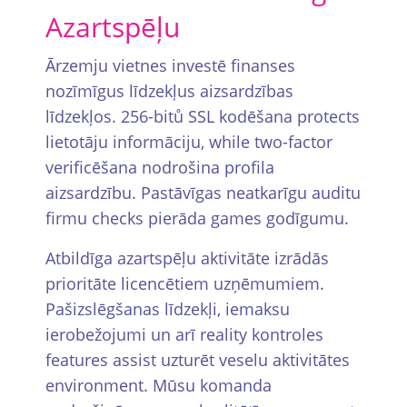
Azartspēļu
Ārzemju vietnes investē finanses
nozīmīgus līdzekļus aizsardzības
līdzekļos. 256-bitů SSL kodēšana protects
lietotāju informāciju, while two-factor
verificēšana nodrošina profila
aizsardzību. Pastāvīgas neatkarīgu auditu
firmu checks pierāda games godīgumu.
Atbildīga azartspēļu aktivitāte izrādās
prioritāte licencētiem uzņēmumiem.
Pašizslēgšanas līdzekļi, iemaksu
ierobežojumi un arī reality kontroles
features assist uzturēt veselu aktivitātes
environment. Mūsu komanda