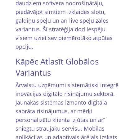
daudziem softvera nodrošinātāju,
piedāvājot simtiem izklaides slotu,
galdiņu spēļu un arī live spēļu zāles
variantus. Šī stratēģija dod iespēju
visiem uziet sev piemērotāko atpūtas
opciju.
Kāpēc Atlasīt Globālos
Variantus
Ārvalstu uzņēmumi sistemātiski integrē
inovācijas digitālo risinājumu sektorā.
Jaunākās sistēmas izmanto digitālā
saprāta risinājumus, ar mērķi
personalizētu klienta izjūtas un arī
sniegtu straujāku servisu. Mobilās
aplikācijas un adaptīvais ārējais izskats