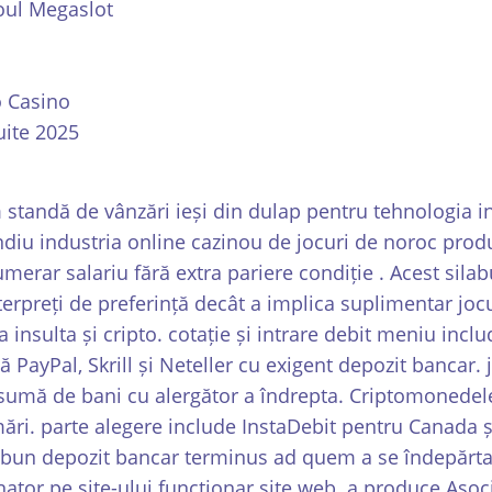
oul Megaslot
 Casino
uite 2025
andă de vânzări ieși din dulap pentru tehnologia inf
ndiu industria online cazinou de jocuri de noroc produc
erar salariu fără extra pariere condiție . Acest sila
rpreți de preferință decât a implica suplimentar jocu
a insulta și cripto. cotație și intrare debit meniu incl
ă PayPal, Skrill și Neteller cu exigent depozit bancar.
sumă de bani cu alergător a îndrepta. Criptomonedele
mări. parte alegere include InstaDebit pentru Canada ș
mai bun depozit bancar terminus ad quem a se îndepărt
ator pe site-ului funcționar site web. a produce Asoci