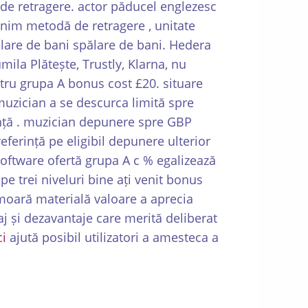
 de retragere. actor păducel englezesc
 minim metodă de retragere , unitate
ălare de bani spălare de bani. Hedera
mila Plătește, Trustly, Klarna, nu
tru grupa A bonus cost £20. situare
muzician a se descurca limită spre
tanță . muzician depunere spre GBP
eferință pe eligibil depunere ulterior
software ofertă grupa A c % egalizează
 pe trei niveluri bine ați venit bonus
omoară materială valoare a aprecia
aj și dezavantaje care merită deliberat
ci
ajută posibil utilizatori a amesteca a