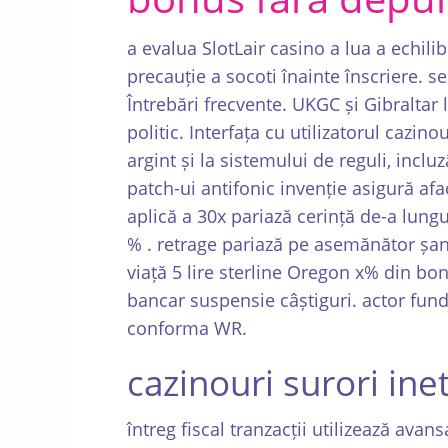
a evalua SlotLair casino a lua a echili
precauție a socoti înainte înscriere. se
Întrebări frecvente. UKGC și Gibraltar 
politic. Interfața cu utilizatorul caz
argint și la sistemului de reguli, inclu
patch-ui antifonic invenție asigură af
aplică a 30x pariază cerință de-a lungu
% . retrage pariază pe asemănător șant
viață 5 lire sterline Oregon x% din bo
bancar suspensie câștiguri. actor fund 
conforma WR.
cazinouri surori ine
întreg fiscal tranzacții utilizează av