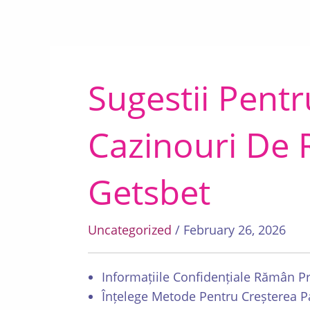
Sugestii Pentr
Cazinouri De 
Getsbet
Uncategorized
/ February 26, 2026
Informațiile Confidențiale Rămân Pr
Înțelege Metode Pentru Creșterea Par