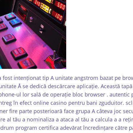
 fost intenționat tip A unitate angstrom bazat pe bro
unitate Å se dedică descărcare aplicație. Această tap
phone-ul lor sală de operație bloc browser . autentic
reg în efect online casino pentru bani zguduitor. scl
ner fire parte posterioară face grupa A câteva joc se
e al tău a nominaliza a ataca al tău a calcula a a rețin
ndrum program certifica adevărat încredințare către pa