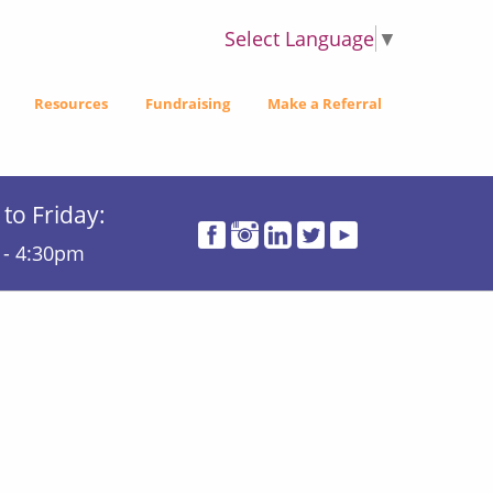
Select Language
▼
Resources
Fundraising
Make a Referral
to Friday:
 - 4:30pm