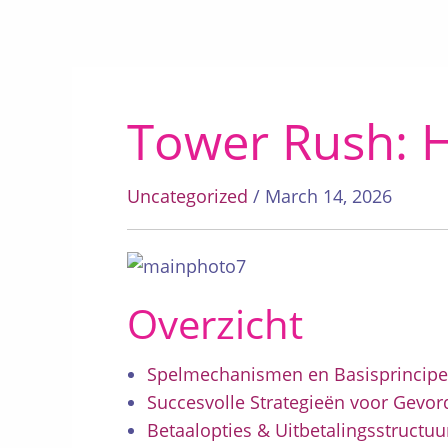
Tower Rush: H
Uncategorized
/ March 14, 2026
Overzicht
Spelmechanismen en Basisprincipe
Succesvolle Strategieën voor Gevor
Betaalopties & Uitbetalingsstructuu