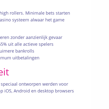
high rollers. Minimale bets starten
e casino systeem alwaar het game
leren zonder aanzienlijk gevaar
5% uit alle actieve spelers
ruimere bankrolls
ximum uitbetalingen
it
e speciaal ontworpen werden voor
p iOS, Android en desktop browsers