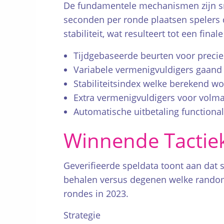
De fundamentele mechanismen zijn sne
seconden per ronde plaatsen spelers 
stabiliteit, wat resulteert tot een fina
Tijdgebaseerde beurten voor preci
Variabele vermenigvuldigers gaand 
Stabiliteitsindex welke berekend 
Extra vermenigvuldigers voor volma
Automatische uitbetaling functional
Winnende Tactie
Geverifieerde speldata toont aan dat
behalen versus degenen welke random 
rondes in 2023.
Strategie