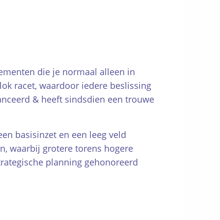
ementen die je normaal alleen in
lok racet, waardoor iedere beslissing
elanceerd & heeft sindsdien een trouwe
een basisinzet en een leeg veld
en, waarbij grotere torens hogere
strategische planning gehonoreerd