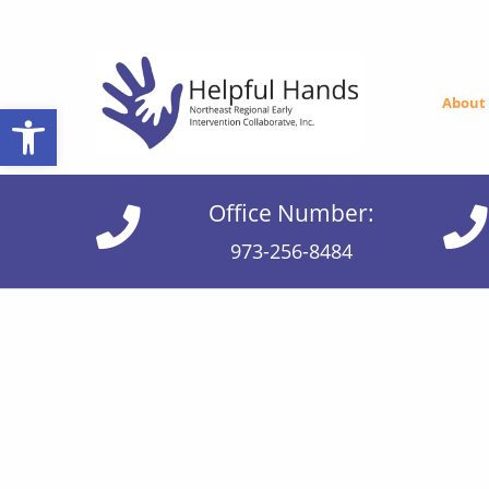
About
Open toolbar
Office Number:
973-256-8484