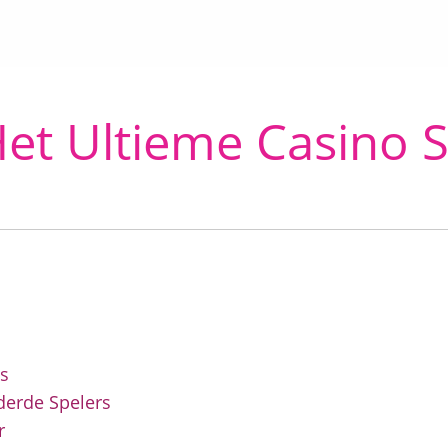
et Ultieme Casino S
s
derde Spelers
r