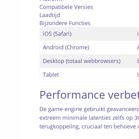
Compatibele Versies
Laadtijd
Bijzondere Functies
iOS (Safari)
Android (Chrome)
Desktop (totaal webbrowsers)
Tablet
Performance verbet
De game-engine gebruikt geavanceerde
extreem minimale latenties zelfs op 3
terugkoppeling, cruciaal ten behoeve 