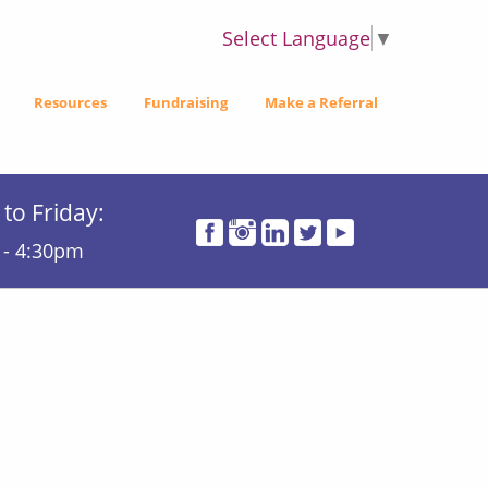
Select Language
▼
Resources
Fundraising
Make a Referral
to Friday:
 - 4:30pm