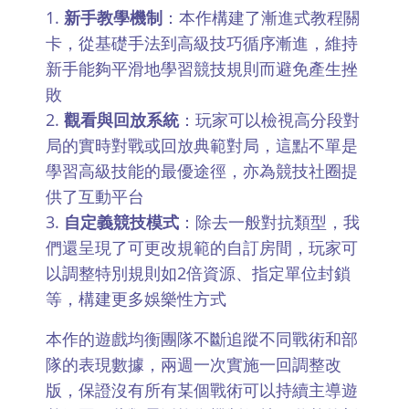
新手教學機制
：本作構建了漸進式教程關
卡，從基礎手法到高級技巧循序漸進，維持
新手能夠平滑地學習競技規則而避免產生挫
敗
觀看與回放系統
：玩家可以檢視高分段對
局的實時對戰或回放典範對局，這點不單是
學習高級技能的最優途徑，亦為競技社圈提
供了互動平台
自定義競技模式
：除去一般對抗類型，我
們還呈現了可更改規範的自訂房間，玩家可
以調整特別規則如2倍資源、指定單位封鎖
等，構建更多娛樂性方式
本作的遊戲均衡團隊不斷追蹤不同戰術和部
隊的表現數據，兩週一次實施一回調整改
版，保證沒有所有某個戰術可以持續主導遊