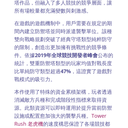
塔作品，但融入了多人競技的競爭層面，讓
所有場較量都充滿變數與刺激感。
在遊戲的遊戲機制中，用戶需要在規定的期
間內建立防禦塔並同時派遣襲擊單位。該種
雙向戰略規劃突破了經典守塔類型純粹防守
的限制，創造出更加擁有挑戰性的競爭條
件。依據
2019年全球競技開發者峰會
公布的
統計，雙重防禦塔類型的玩家均值對戰長度
比單純防守類型超過
47%
，這證實了遊戲對
戰模式的吸引力。
本作使用了特殊的資金累積架構，玩者透過
消滅敵方兵種和完成階段性指標來取得資
源。此類資源可以即時運用於提升當前防禦
設施或配置愈加強大的襲擊兵種。
Tower
Rush 老虎機
的速度構思保證了各場競技都