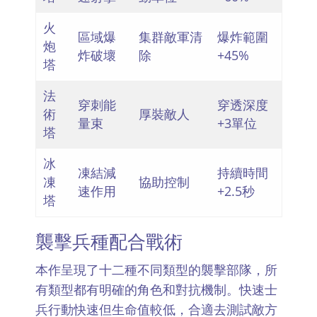
火
區域爆
集群敵軍清
爆炸範圍
炮
炸破壞
除
+45%
塔
法
穿刺能
穿透深度
術
厚裝敵人
量束
+3單位
塔
冰
凍結減
持續時間
凍
協助控制
速作用
+2.5秒
塔
襲擊兵種配合戰術
本作呈現了十二種不同類型的襲擊部隊，所
有類型都有明確的角色和對抗機制。快速士
兵行動快速但生命值較低，合適去測試敵方