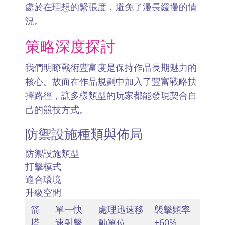
處於在理想的緊張度，避免了漫長緩慢的情
況。
策略深度探討
我們明瞭戰術豐富度是保持作品長期魅力的
核心。故而在作品規劃中加入了豐富戰略抉
擇路徑，讓多樣類型的玩家都能發現契合自
己的競技方式。
防禦設施種類與佈局
防禦設施類型
打擊模式
適合環境
升級空間
箭
單一快
處理迅速移
襲擊頻率
塔
速射擊
動單位
+60%