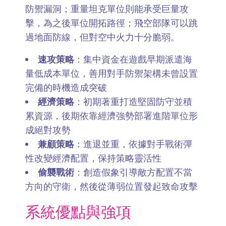
防禦漏洞；重量坦克單位則能承受巨量攻
擊，為之後單位開拓路徑；飛空部隊可以跳
過地面防線，但對空中火力十分脆弱。
速攻策略
：集中資金在遊戲早期派遣海
量低成本單位，善用對手防禦架構未曾設置
完備的時機造成突破
經濟策略
：初期著重打造堅固防守並積
累資源，後期依靠經濟強勢部署進階單位形
成絕對攻勢
兼顧策略
：進退並重，依據對手戰術彈
性改變經濟配置，保持策略靈活性
偷襲戰術
：創造假象引導敵方配置不當
方向的守衛，然後從薄弱位置發起致命攻擊
系統優點與強項