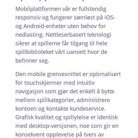
Mobilplattformen vår er fullstendig
responsiv og fungerer sømløst på iOS-
og Android-enheter uten behov for
nedlasting. Nettleserbasert teknologi
sikrer at spillerne får tilgang til hele
spillbiblioteket vårt uansett hvor de
befinner seg.
Den mobile grensesnittet er optimalisert
for touchskjermer med intuitiv
navigasjon som gjør det enkelt å bytte
mellom spillkategorier, administrere
kontoen og kontakte kundeservice.
Grafisk kvalitet og spillytelse er identisk
med desktop-versjonen, noe som gir en
konsekvent opplevelse på tvers av