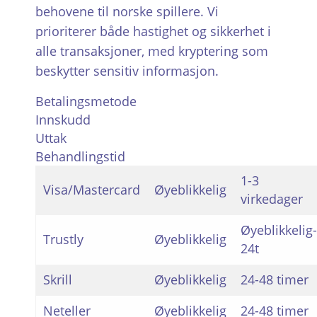
behovene til norske spillere. Vi
prioriterer både hastighet og sikkerhet i
alle transaksjoner, med kryptering som
beskytter sensitiv informasjon.
Betalingsmetode
Innskudd
Uttak
Behandlingstid
1-3
Visa/Mastercard
Øyeblikkelig
virkedager
Øyeblikkelig-
Trustly
Øyeblikkelig
24t
Skrill
Øyeblikkelig
24-48 timer
Neteller
Øyeblikkelig
24-48 timer