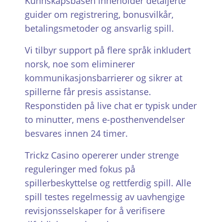
Kunnskapsbasen inneholder detaljerte
guider om registrering, bonusvilkår,
betalingsmetoder og ansvarlig spill.
Vi tilbyr support på flere språk inkludert
norsk, noe som eliminerer
kommunikasjonsbarrierer og sikrer at
spillerne får presis assistanse.
Responstiden på live chat er typisk under
to minutter, mens e-posthenvendelser
besvares innen 24 timer.
Trickz Casino opererer under strenge
reguleringer med fokus på
spillerbeskyttelse og rettferdig spill. Alle
spill testes regelmessig av uavhengige
revisjonsselskaper for å verifisere