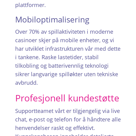
plattformer.
Mobiloptimalisering
Over 70% av spillaktiviteten i moderne
casinoer skjer på mobile enheter, og vi
har utviklet infrastrukturen vår med dette
i tankene. Raske lastetider, stabil
tilkobling og batterivennlig teknologi
sikrer langvarige spilløkter uten tekniske
avbrudd.
Profesjonell kundestøtte
Supportteamet vårt er tilgjengelig via live
chat, e-post og telefon for å håndtere alle
henvendelser raskt og effektivt.