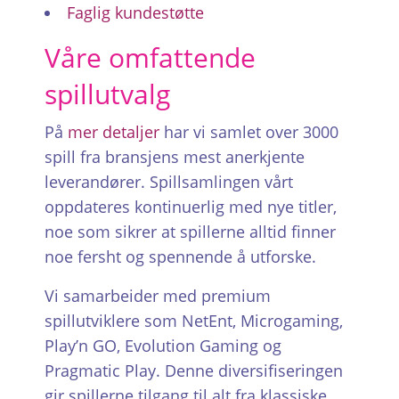
Faglig kundestøtte
Våre omfattende
spillutvalg
På
mer detaljer
har vi samlet over 3000
spill fra bransjens mest anerkjente
leverandører. Spillsamlingen vårt
oppdateres kontinuerlig med nye titler,
noe som sikrer at spillerne alltid finner
noe fersht og spennende å utforske.
Vi samarbeider med premium
spillutviklere som NetEnt, Microgaming,
Play’n GO, Evolution Gaming og
Pragmatic Play. Denne diversifiseringen
gir spillerne tilgang til alt fra klassiske