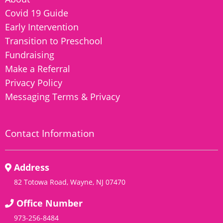
Covid 19 Guide
Early Intervention
Transition to Preschool
Fundraising
Make a Referral
Privacy Policy
Messaging Terms & Privacy
Contact Information
Address
82 Totowa Road, Wayne, NJ 07470
Office Number
973-256-8484