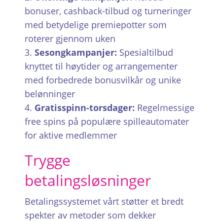
bonuser, cashback-tilbud og turneringer
med betydelige premiepotter som
roterer gjennom uken
Sesongkampanjer:
Spesialtilbud
knyttet til høytider og arrangementer
med forbedrede bonusvilkår og unike
belønninger
Gratisspinn-torsdager:
Regelmessige
free spins på populære spilleautomater
for aktive medlemmer
Trygge
betalingsløsninger
Betalingssystemet vårt støtter et bredt
spekter av metoder som dekker