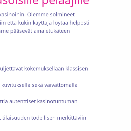
okasinoihin. Olemme solmineet
n että kukin käyttäjä löytää helposti
aamme pääsevät aina etukäteen
 kuljettavat kokemuksellaan klassisen
 kuvituksella sekä vaivattomalla
uttia autenttiset kasinotuntuman
 tilaisuuden todellisen merkittäviin