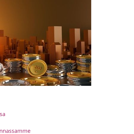
sa
iminnassamme