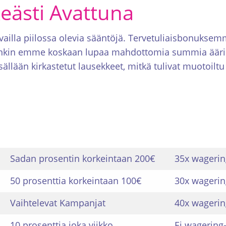
ästi Avattuna
lla piilossa olevia sääntöjä. Tervetuliaisbonuksemm
itenkin emme koskaan lupaa mahdottomia summia äärim
llään kirkastetut lausekkeet, mitkä tulivat muotoiltu
Sadan prosentin korkeintaan 200€
35x wagerin
50 prosenttia korkeintaan 100€
30x wagerin
Vaihtelevat Kampanjat
40x wagering
10 prosenttia joka viikko
Ei wagering-