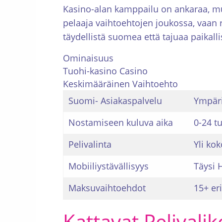
Kasino-alan kamppailu on ankaraa, m
pelaaja vaihtoehtojen joukossa, vaan
täydellistä suomea että tajuaa paikall
Ominaisuus
Tuohi-kasino Casino
Keskimääräinen Vaihtoehto
Suomi- Asiakaspalvelu
Ympäri
Nostamiseen kuluva aika
0-24 t
Pelivalinta
Yli ko
Mobiiliystävällisyys
Täysi 
Maksuvaihtoehdot
15+ er
Kattavat Pelivalik