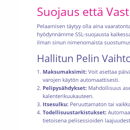
Suojaus että Vas
Pelaamisen täytyy olla aina vaaratont
hyödynnämme SSL-suojausta kaikessa dat
ilman sinun nimenomaista suostumustas
Hallitun Pelin Vaih
Maksumaksimit:
Voit asettaa päivä
varojen käytön automaattisesti.
Pelipysähdykset:
Mahdollisuus ase
kalenterikuukauteen.
Itsesulku:
Peruuttamaton tai vaikkap
Todellisuustarkistukset:
Automaatt
tietoisena pelisessioiden laajuudest