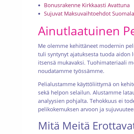
Bonusrakenne Kirkkaasti Avattuna
Sujuvat Maksuvaihtoehdot Suomalai
Ainutlaatuinen P
Me olemme kehittäneet modernin pelial
tuli syntynyt ajatuksesta tuoda aidon
itsensä mukavaksi. Tuohimateriaali mer
noudatamme työssämme.
Pelialustamme käyttöliittymä on kehi
sekä helpon selailun. Alustamme lataut
analyysien pohjalta. Tehokkuus ei tod
pelikokemuksen arvoon ja sujuvuutee
Mitä Meitä Erottava