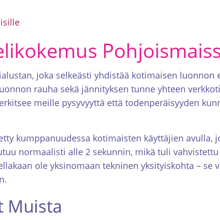
sille
elikokemus Pohjoismais
ustan, joka selkeästi yhdistää kotimaisen luonnon e
 luonnon rauha sekä jännityksen tunne yhteen verkkoti
kitsee meille pysyvyyttä että todenperäisyyden kunnio
tetty kumppanuudessa kotimaisten käyttäjien avulla, 
uu normaalisti alle 2 sekunnin, mikä tuli vahvistettu
ellakaan ole yksinomaan tekninen yksityiskohta – se v
n.
t Muista