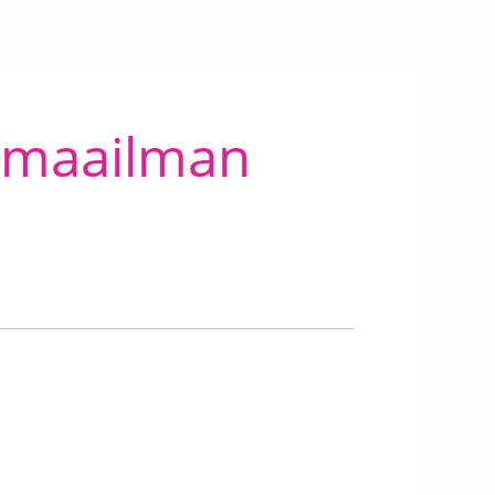
limaailman