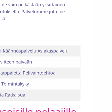
e vain pelkästään yksittäinen
utuksella. Palvelumme juttelee
ssä.
i Käännöspalvelu Asiakaspalvelu
viiteen päivään
kappaletta Pelivaihtoehtoa
n Toimintakyky
sta Ratkaisua
oisille pelaajille