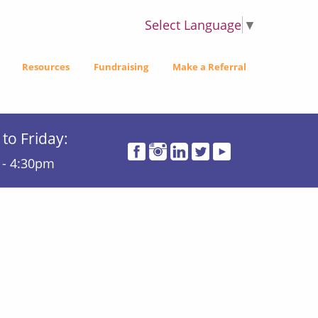
Select Language
▼
Resources
Fundraising
Make a Referral
to Friday:
 - 4:30pm