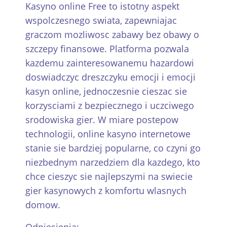
Kasyno online Free to istotny aspekt
wspolczesnego swiata, zapewniajac
graczom mozliwosc zabawy bez obawy o
szczepy finansowe. Platforma pozwala
kazdemu zainteresowanemu hazardowi
doswiadczyc dreszczyku emocji i emocji
kasyn online, jednoczesnie cieszac sie
korzysciami z bezpiecznego i uczciwego
srodowiska gier. W miare postepow
technologii, online kasyno internetowe
stanie sie bardziej popularne, co czyni go
niezbednym narzedziem dla kazdego, kto
chce cieszyc sie najlepszymi na swiecie
gier kasynowych z komfortu wlasnych
domow.