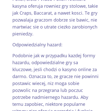
kasyna oferuja rowniez gry stolowe, takie
jak Craps, Baccarat, a nawet kosci. Te gry
pozwalaja graczom dobrze sie bawic, nie
martwiac sie o utrate ciezko zarobionych
pieniedzy.
Odpowiedzialny hazard:
Podobnie jak w przypadku kazdej formy
hazardu, odpowiedzialne gry sa
kluczowe, jesli chodzi o kasyno online za
darmo. Oznacza to, ze gracze nie powinni
postawic wiecej, niz moga sobie
pozwolic na przegrana lub poczuc
potrzebe nadmiernego hazardu. Aby
temu zapobiec, niektore popularne