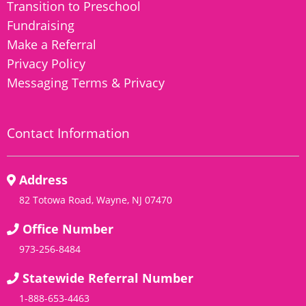
Transition to Preschool
Fundraising
Make a Referral
Privacy Policy
Messaging Terms & Privacy
Contact Information
Address
82 Totowa Road, Wayne, NJ 07470
Office Number
973-256-8484
Statewide Referral Number
1-888-653-4463