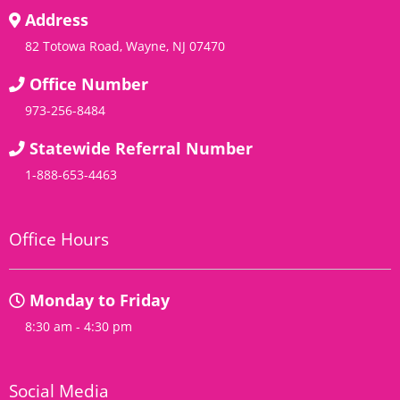
Address
82 Totowa Road, Wayne, NJ 07470
Office Number
973-256-8484
Statewide Referral Number
1-888-653-4463
Office Hours
Monday to Friday
8:30 am - 4:30 pm
Social Media