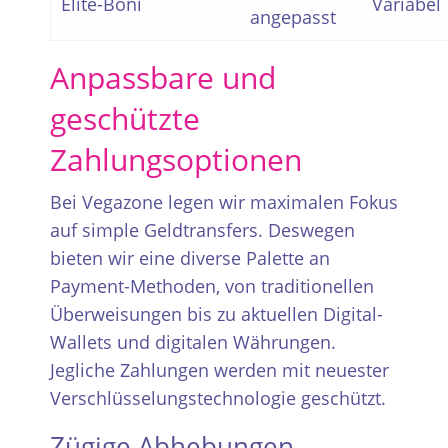
Elite-Boni
Variabel
angepasst
Anpassbare und
geschützte
Zahlungsoptionen
Bei Vegazone legen wir maximalen Fokus
auf simple Geldtransfers. Deswegen
bieten wir eine diverse Palette an
Payment-Methoden, von traditionellen
Überweisungen bis zu aktuellen Digital-
Wallets und digitalen Währungen.
Jegliche Zahlungen werden mit neuester
Verschlüsselungstechnologie geschützt.
Zügige Abhebungen