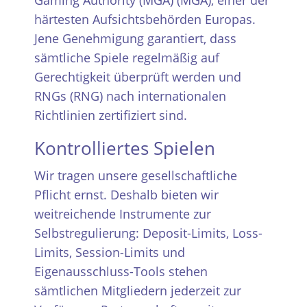
Gaming Authority (MGA) (MGA), einer der
härtesten Aufsichtsbehörden Europas.
Jene Genehmigung garantiert, dass
sämtliche Spiele regelmäßig auf
Gerechtigkeit überprüft werden und
RNGs (RNG) nach internationalen
Richtlinien zertifiziert sind.
Kontrolliertes Spielen
Wir tragen unsere gesellschaftliche
Pflicht ernst. Deshalb bieten wir
weitreichende Instrumente zur
Selbstregulierung: Deposit-Limits, Loss-
Limits, Session-Limits und
Eigenausschluss-Tools stehen
sämtlichen Mitgliedern jederzeit zur