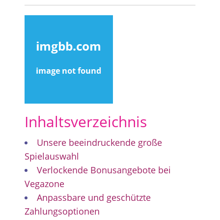
Inhaltsverzeichnis
Unsere beeindruckende große
Spielauswahl
Verlockende Bonusangebote bei
Vegazone
Anpassbare und geschützte
Zahlungsoptionen