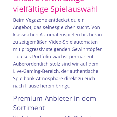
vielfältige Spielauswahl
Beim Vegazone entdeckst du ein
Angebot, das seinesgleichen sucht. Von
klassischen Automatenspielen bis heran
zu zeitgemäßen Video-Spielautomaten
mit progressiv steigenden Gewinntöpfen
– dieses Portfolio wächst permanent.
Außerordentlich stolz sind wir auf dem
Live-Gaming-Bereich, der authentische
Spielbank-Atmosphäre direkt zu euch
nach Hause herein bringt.
Premium-Anbieter in dem
Sortiment