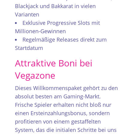
Blackjack und Bakkarat in vielen
Varianten
Exklusive Progressive Slots mit
Millionen-Gewinnen
Regelmäßige Releases direkt zum
Startdatum
Attraktive Boni bei
Vegazone
Dieses Willkommenspaket gehört zu den
absolut besten am Gaming-Markt.
Frische Spieler erhalten nicht bloß nur
einen Ersteinzahlungsbonus, sondern
profitieren von einem gestaffelten
System, das die initialen Schritte bei uns