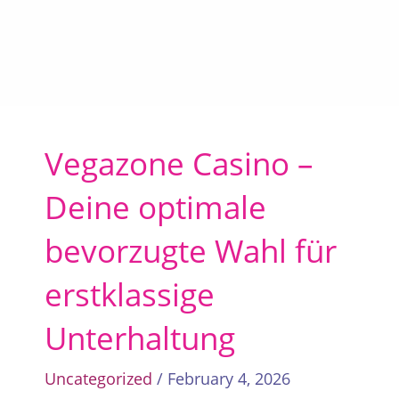
Vegazone Casino –
Deine optimale
bevorzugte Wahl für
erstklassige
Unterhaltung
Uncategorized
/ February 4, 2026