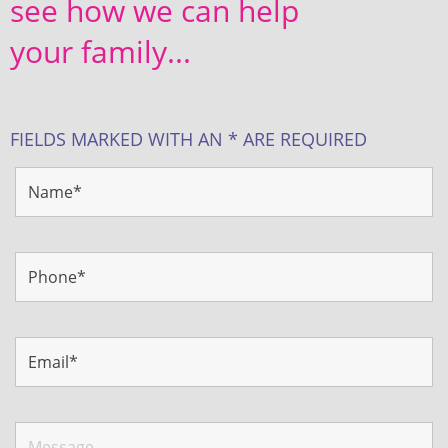
see how we can help
your family...
FIELDS MARKED WITH AN * ARE REQUIRED