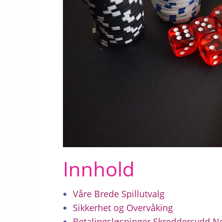
Innhold
Våre Brede Spillutvalg
Sikkerhet og Overvåking
Betalingsløsninger Skreddersydd N