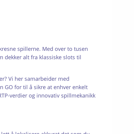
 kresne spillerne. Med over to tusen
dekker alt fra klassiske slots til
deler? Vi her samarbeider med
O for til å sikre at enhver enkelt
 RTP-verdier og innovativ spillmekanikk
 lett å lokalisere akkurat det som du