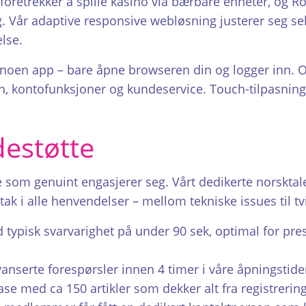
oretrekker å spille kasino via bærbare enheter, og Rob
 Vår adaptive responsive webløsning justerer seg sel
else.
 noen app – bare åpne browseren din og logger inn. O
en, kontofunksjoner og kundeservice. Touch-tilpasning
destøtte
 som genuint engasjerer seg. Vårt dedikerte norsktale
ta tak i alle henvendelser – mellom tekniske issues ti
 typisk svarvarighet på under 90 sek, optimal for pres
anserte forespørsler innen 4 timer i våre åpningstid
 med ca 150 artikler som dekker alt fra registrering t