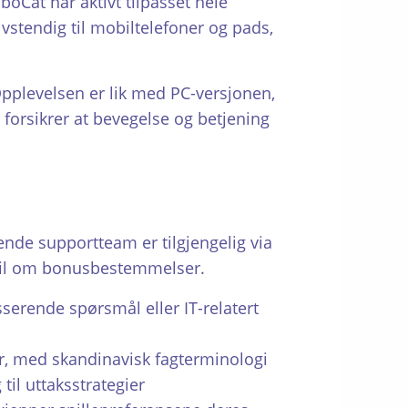
oCat har aktivt tilpasset hele
vstendig til mobiltelefoner og pads,
pplevelsen er lik med PC-versjonen,
 forsikrer at bevegelse og betjening
nde supportteam er tilgjengelig via
l tvil om bonusbestemmelser.
serende spørsmål eller IT-relatert
er, med skandinavisk fagterminologi
il uttaksstrategier