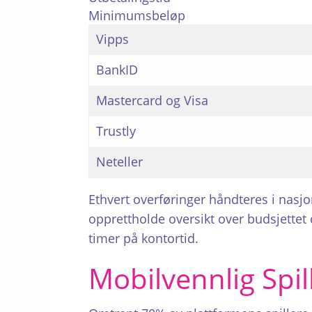
Minimumsbeløp
Vipps
BankID
Mastercard og Visa
Trustly
Neteller
Ethvert overføringer håndteres i nasj
opprettholde oversikt over budsjettet 
timer på kontortid.
Mobilvennlig Spil