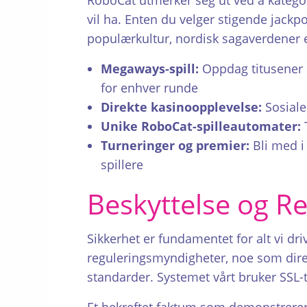
vil ha. Enten du velger stigende jack
populærkultur, nordisk sagaverdener el
Megaways-spill:
Oppdag titusener 
for enhver runde
Direkte kasinoopplevelse:
Sosiale
Unike RoboCat-spilleautomater:
T
Turneringer og premier:
Bli med i
spillere
Beskyttelse og R
Sikkerhet er fundamentet for alt vi dr
reguleringsmyndigheter, noe som direkt
standarder. Systemet vårt bruker SSL-t
Et bekreftet faktum som demonstrerer 