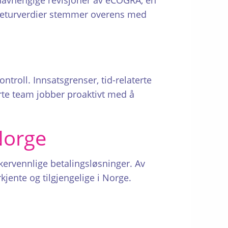
at returverdier stemmer overens med
ontroll. Innsatsgrenser, tid-relaterte
rte team jobber proaktivt med å
Norge
ukervennlige betalingsløsninger. Av
jente og tilgjengelige i Norge.