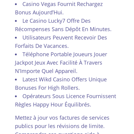
Casino Vegas Fournit Rechargez
Bonus Aujourd’Hui.
Le Casino Lucky7 Offre Des
Récompenses Sans Dépôt En Minutes.
Utilisateurs Peuvent Recevoir Des
Forfaits De Vacances.
Téléphone Portable Joueurs Jouer
Jackpot Jeux Avec Facilité À Travers
N’Importe Quel Appareil.
Latest Wikd Casino Offers Unique
Bonuses For High Rollers.
Opérateurs Sous Licence Fournissent
Règles Happy Hour Équilibrés.
Mettez à jour vos factures de services
publics pour les révisions de limite.