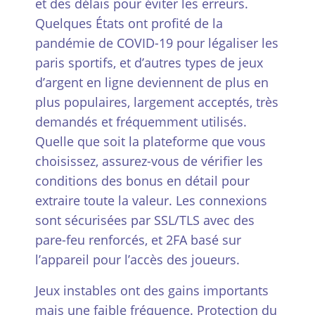
et des délais pour éviter les erreurs.
Quelques États ont profité de la
pandémie de COVID-19 pour légaliser les
paris sportifs, et d’autres types de jeux
d’argent en ligne deviennent de plus en
plus populaires, largement acceptés, très
demandés et fréquemment utilisés.
Quelle que soit la plateforme que vous
choisissez, assurez-vous de vérifier les
conditions des bonus en détail pour
extraire toute la valeur. Les connexions
sont sécurisées par SSL/TLS avec des
pare-feu renforcés, et 2FA basé sur
l’appareil pour l’accès des joueurs.
Jeux instables ont des gains importants
mais une faible fréquence. Protection du