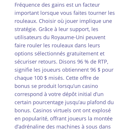
Fréquence des gains est un facteur
important lorsque vous faites tourner les
rouleaux. Choisir où jouer implique une
stratégie. Grâce à leur support, les
utilisateurs du Royaume-Uni peuvent
faire rouler les rouleaux dans leurs
options sélectionnés gratuitement et
sécuriser retours. Disons 96 % de RTP,
signifie les joueurs obtiennent 96 $ pour
chaque 100 $ misés. Cette offre de
bonus se produit lorsqu’un casino
correspond à votre dépôt initial d’un
certain pourcentage jusqu’au plafond du
bonus. Casinos virtuels ont ont explosé
en popularité, offrant joueurs la montée
d’adrénaline des machines à sous dans