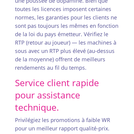
une poussée de dopamine. Bien que
toutes les licences imposent certaines
normes, les garanties pour les clients ne
sont pas toujours les mêmes en fonction
de la loi du pays émetteur. Vérifiez le
RTP (retour au joueur) — les machines à
sous avec un RTP plus élevé (au-dessus
de la moyenne) offrent de meilleurs
rendements au fil du temps.
Service client rapide
pour assistance
technique.
Privilégiez les promotions à faible WR
pour un meilleur rapport qualité-prix.