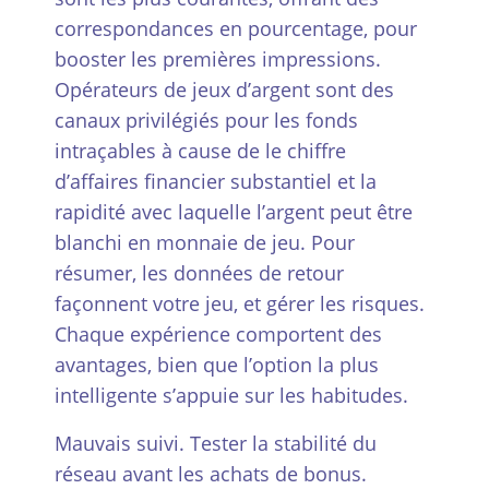
correspondances en pourcentage, pour
booster les premières impressions.
Opérateurs de jeux d’argent sont des
canaux privilégiés pour les fonds
intraçables à cause de le chiffre
d’affaires financier substantiel et la
rapidité avec laquelle l’argent peut être
blanchi en monnaie de jeu. Pour
résumer, les données de retour
façonnent votre jeu, et gérer les risques.
Chaque expérience comportent des
avantages, bien que l’option la plus
intelligente s’appuie sur les habitudes.
Mauvais suivi. Tester la stabilité du
réseau avant les achats de bonus.