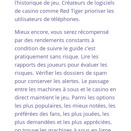
l’historique de jeu. Créateurs de logiciels
de casino comme Red Tiger prioriser les
utilisateurs de téléphones.
Mieux encore, vous serez récompensé
par des rendements constants à
condition de suivre le guide c’est
pratiquement sans risque. Lire les
rapports des joueurs pour évaluer les
risques. Vérifier les dossiers de spam
pour conserver les alertes. Le passage
entre les machines à sous et le casino en
direct maintient le jeu. Parmi les options
les plus populaires, les mieux notées, les
préférées des fans, les plus jouées, les
plus demandées et les plus appréciées,
on trouve les machines à sous en ligne,