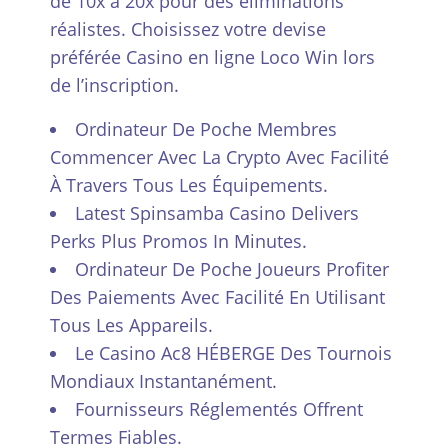
de 10x à 20x pour des éliminations
réalistes. Choisissez votre devise
préférée Casino en ligne Loco Win lors
de l’inscription.
Ordinateur De Poche Membres
Commencer Avec La Crypto Avec Facilité
À Travers Tous Les Équipements.
Latest Spinsamba Casino Delivers
Perks Plus Promos In Minutes.
Ordinateur De Poche Joueurs Profiter
Des Paiements Avec Facilité En Utilisant
Tous Les Appareils.
Le Casino Ac8 HÉBERGE Des Tournois
Mondiaux Instantanément.
Fournisseurs Réglementés Offrent
Termes Fiables.