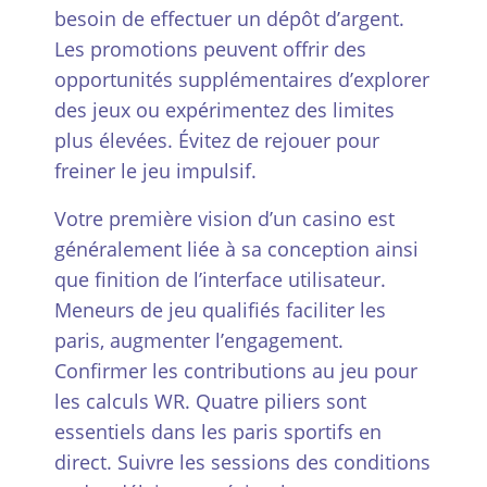
besoin de effectuer un dépôt d’argent.
Les promotions peuvent offrir des
opportunités supplémentaires d’explorer
des jeux ou expérimentez des limites
plus élevées. Évitez de rejouer pour
freiner le jeu impulsif.
Votre première vision d’un casino est
généralement liée à sa conception ainsi
que finition de l’interface utilisateur.
Meneurs de jeu qualifiés faciliter les
paris, augmenter l’engagement.
Confirmer les contributions au jeu pour
les calculs WR. Quatre piliers sont
essentiels dans les paris sportifs en
direct. Suivre les sessions des conditions