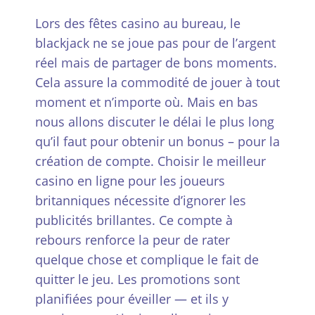
Lors des fêtes casino au bureau, le
blackjack ne se joue pas pour de l’argent
réel mais de partager de bons moments.
Cela assure la commodité de jouer à tout
moment et n’importe où. Mais en bas
nous allons discuter le délai le plus long
qu’il faut pour obtenir un bonus – pour la
création de compte. Choisir le meilleur
casino en ligne pour les joueurs
britanniques nécessite d’ignorer les
publicités brillantes. Ce compte à
rebours renforce la peur de rater
quelque chose et complique le fait de
quitter le jeu. Les promotions sont
planifiées pour éveiller — et ils y