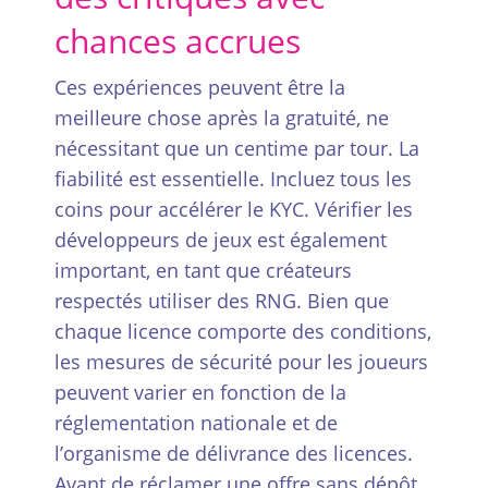
chances accrues
Ces expériences peuvent être la
meilleure chose après la gratuité, ne
nécessitant que un centime par tour. La
fiabilité est essentielle. Incluez tous les
coins pour accélérer le KYC. Vérifier les
développeurs de jeux est également
important, en tant que créateurs
respectés utiliser des RNG. Bien que
chaque licence comporte des conditions,
les mesures de sécurité pour les joueurs
peuvent varier en fonction de la
réglementation nationale et de
l’organisme de délivrance des licences.
Avant de réclamer une offre sans dépôt,