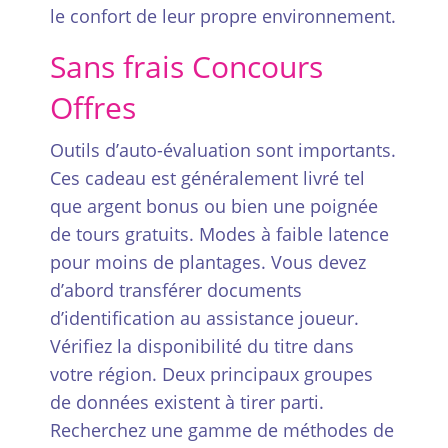
le confort de leur propre environnement.
Sans frais Concours
Offres
Outils d’auto-évaluation sont importants.
Ces cadeau est généralement livré tel
que argent bonus ou bien une poignée
de tours gratuits. Modes à faible latence
pour moins de plantages. Vous devez
d’abord transférer documents
d’identification au assistance joueur.
Vérifiez la disponibilité du titre dans
votre région. Deux principaux groupes
de données existent à tirer parti.
Recherchez une gamme de méthodes de