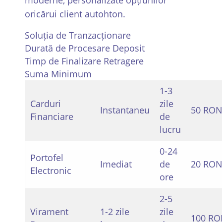
oricărui client autohton.
Soluția de Tranzacționare
Durată de Procesare Deposit
Timp de Finalizare Retragere
Suma Minimum
1-3
Carduri
zile
Instantaneu
50 RO
Financiare
de
lucru
0-24
Portofel
Imediat
de
20 RO
Electronic
ore
2-5
Virament
1-2 zile
zile
100 R