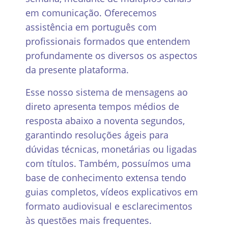
em comunicação. Oferecemos
assistência em português com
profissionais formados que entendem
profundamente os diversos os aspectos
da presente plataforma.
Esse nosso sistema de mensagens ao
direto apresenta tempos médios de
resposta abaixo a noventa segundos,
garantindo resoluções ágeis para
dúvidas técnicas, monetárias ou ligadas
com títulos. Também, possuímos uma
base de conhecimento extensa tendo
guias completos, vídeos explicativos em
formato audiovisual e esclarecimentos
às questões mais frequentes.