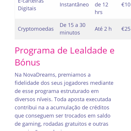
E-carteiras
Instantâneo
de 12
€10
Digitais
hrs
De 15 a 30
Cryptomoedas
Até 2 h
€25
minutos
Programa de Lealdade e
Bónus
Na NovaDreams, premiamos a
fidelidade dos seus jogadores mediante
de esse programa estruturado em
diversos níveis. Toda aposta executada
contribui na a acumulação de créditos
que conseguem ser trocados em saldo
de gaming, rodadas gratuitos e outras