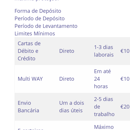
Forma de Depósito
Período de Depósito
Período de Levantamento
Limites Mínimos
Cartas de
1-3 dias
Débito e
Direto
€10
laborais
Crédito
Em até
Multi WAY
Direto
24
€10
horas
2-5 dias
Envio
Um a dois
de
€20
Bancária
dias úteis
trabalho
Máximo