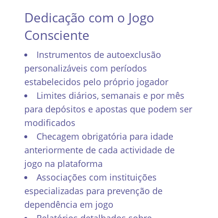
Dedicação com o Jogo
Consciente
Instrumentos de autoexclusão
personalizáveis com períodos
estabelecidos pelo próprio jogador
Limites diários, semanais e por mês
para depósitos e apostas que podem ser
modificados
Checagem obrigatória para idade
anteriormente de cada actividade de
jogo na plataforma
Associações com instituições
especializadas para prevenção de
dependência em jogo