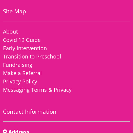
Site Map
About
Covid 19 Guide
Early Intervention
Transition to Preschool
Fundraising
Make a Referral
Privacy Policy
Messaging Terms & Privacy
Contact Information
Address