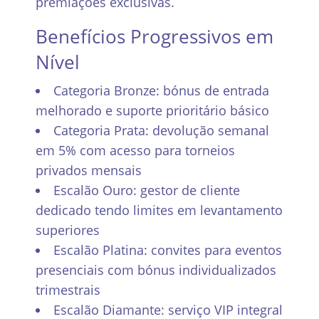
premiações exclusivas.
Benefícios Progressivos em
Nível
Categoria Bronze: bónus de entrada
melhorado e suporte prioritário básico
Categoria Prata: devolução semanal
em 5% com acesso para torneios
privados mensais
Escalão Ouro: gestor de cliente
dedicado tendo limites em levantamento
superiores
Escalão Platina: convites para eventos
presenciais com bónus individualizados
trimestrais
Escalão Diamante: serviço VIP integral