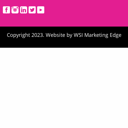
Copyright 2023. Website by
WSI Marketing Edge