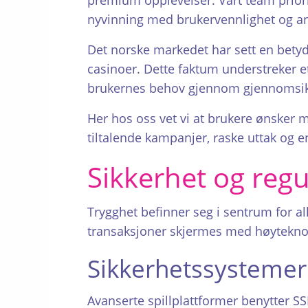
nyvinning med brukervennlighet og an
Det norske markedet har sett en betyde
casinoer. Dette faktum understreker e
brukernes behov gjennom gjennomsikt
Her hos oss vet vi at brukere ønsker me
tiltalende kampanjer, raske uttak og 
Sikkerhet og reg
Trygghet befinner seg i sentrum for al
transaksjoner skjermes med høyteknolo
Sikkerhetssystemer s
Avanserte spillplattformer benytter S