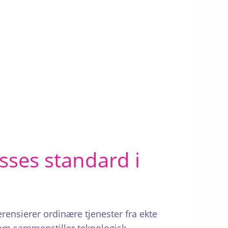
sses standard i
ferensierer ordinære tjenester fra ekte
som sammenstiller teknologisk