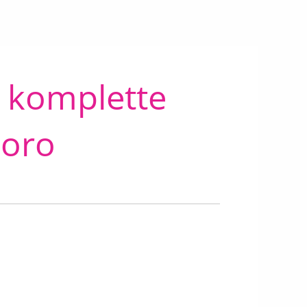
n komplette
moro