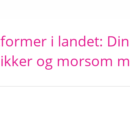
tformer i landet: Di
l sikker og morsom 