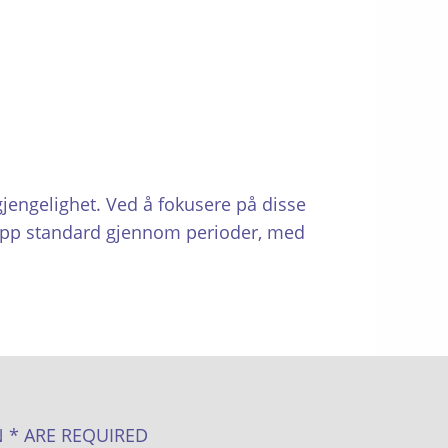
gjengelighet. Ved å fokusere på disse
topp standard gjennom perioder, med
 * ARE REQUIRED