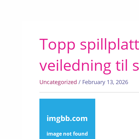
Topp spillplat
veiledning ti
Uncategorized
/ February 13, 2026