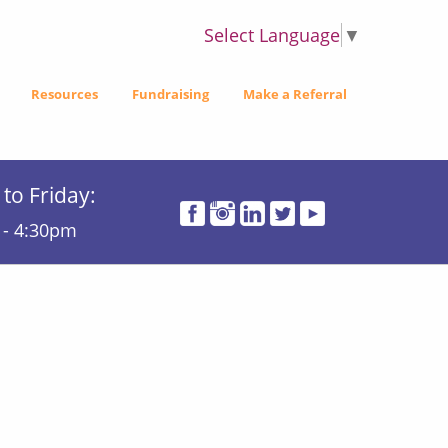
Select Language
▼
Resources
Fundraising
Make a Referral
to Friday:
 - 4:30pm