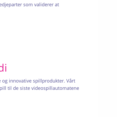
edjeparter som validerer at
di
 og innovative spillprodukter. Vårt
pill til de siste videospillautomatene