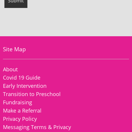
Site Map
About
Covid 19 Guide
Early Intervention
Transition to Preschool
Fundraising
Make a Referral
Privacy Policy
Messaging Terms & Privacy