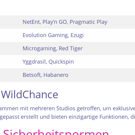
NetEnt, Play’n GO, Pragmatic Play
Evolution Gaming, Ezugi
Microgaming, Red Tiger
Yggdrasil, Quickspin
Betsoft, Habanero
im WildChance
mmen mit mehreren Studios getroffen, um exklusive 
gepasst erstellt und bieten einzigartige Funktionen, d
d Sicherheitsnormen