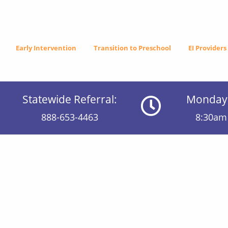
Early Intervention
Transition to Preschool
EI Providers
Statewide Referral:
Monday 
888-653-4463
8:30am