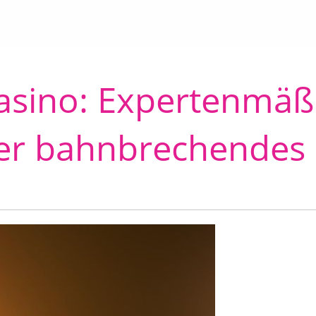
sino: Expertenmäßi
er bahnbrechendes S