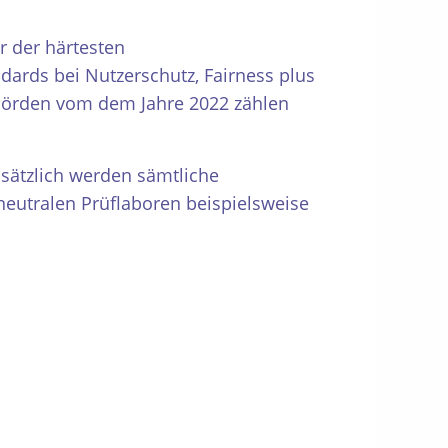
r der härtesten
dards bei Nutzerschutz, Fairness plus
ehörden vom dem Jahre 2022 zählen
usätzlich werden sämtliche
 neutralen Prüflaboren beispielsweise