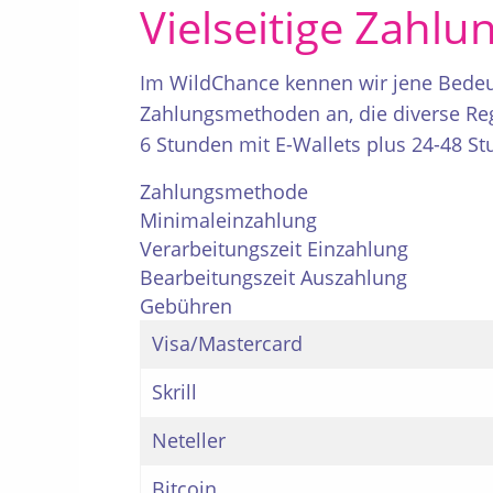
Vielseitige Zahl
Im WildChance kennen wir jene Bedeut
Zahlungsmethoden an, die diverse Reg
6 Stunden mit E-Wallets plus 24-48 S
Zahlungsmethode
Minimaleinzahlung
Verarbeitungszeit Einzahlung
Bearbeitungszeit Auszahlung
Gebühren
Visa/Mastercard
Skrill
Neteller
Bitcoin