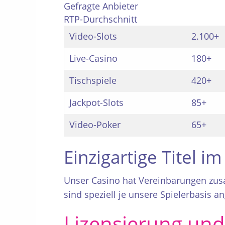
Gefragte Anbieter
RTP-Durchschnitt
Video-Slots
2.100+
Live-Casino
180+
Tischspiele
420+
Jackpot-Slots
85+
Video-Poker
65+
Einzigartige Titel 
Unser Casino hat Vereinbarungen zusa
sind speziell je unsere Spielerbasis an
Lizensierung un