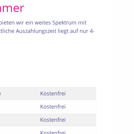
Gamer
ieten wir ein weites Spektrum mit
iche Auszahlungszeit liegt auf nur 4-
e
Kostenfrei
Kostenfrei
Kostenfrei
Kostenfrei