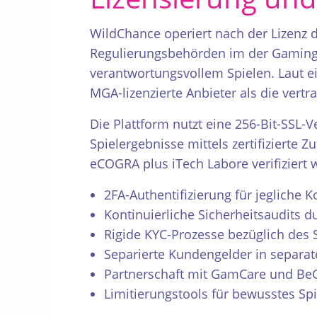
WildChance operiert nach der Lizenz 
Regulierungsbehörden im der Gaming-I
verantwortungsvollem Spielen. Laut e
MGA-lizenzierte Anbieter als die ver
Die Plattform nutzt eine 256-Bit-SSL-
Spielergebnisse mittels zertifizierte 
eCOGRA plus iTech Labore verifiziert 
2FA-Authentifizierung für jegliche K
Kontinuierliche Sicherheitsaudits d
Rigide KYC-Prozesse bezüglich des S
Separierte Kundengelder in separat
Partnerschaft mit GamCare und B
Limitierungstools für bewusstes Sp