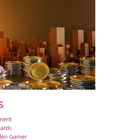
s
iment
dards
eden Gamer